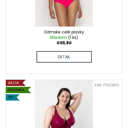
č
d
v
a
u
m
k
e
t
o
Dámske celé plavky
VIANOČNÉ
v
Skladom
(1 ks)
PÁNSKE
€55,80
PYŽAMO
DLHÉ
DETAIL
€38,80
AKCIA
Kód:
7722/80C
NOVINKA
TIP