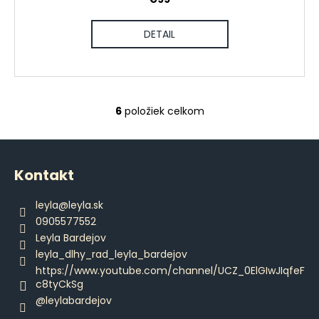
DETAIL
6
položiek celkom
O
v
Z
l
á
á
Kontakt
d
p
a
ä
leyla
@
leyla.sk
c
t
0905577552
i
i
Leyla Bardejov
e
e
leyla_dlhy_rad_leyla_bardejov
p
https://www.youtube.com/channel/UCZ_0ElGIwJIqfeF
r
c8tyCkSg
v
@leylabardejov
k