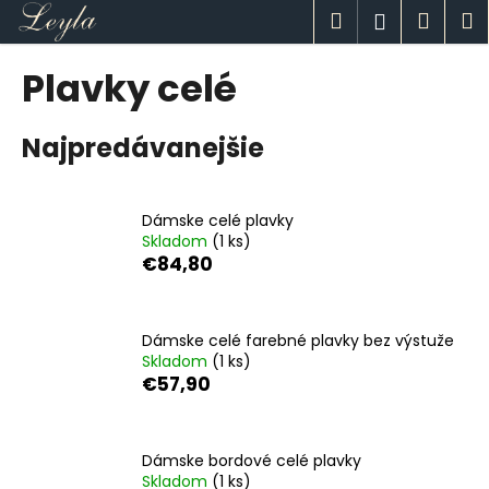
K
Prejsť
Hľadať
Náku
M
Prihlásen
na
o
obsah
Späť
Späť
košík
š
Plavky celé
í
Č
k
Najpredávanejšie
o
p
o
Dámske celé plavky
t
Skladom
(1 ks)
r
€84,80
e
b
u
Dámske celé farebné plavky bez výstuže
Skladom
(1 ks)
j
€57,90
e
t
e
Dámske bordové celé plavky
n
Skladom
(1 ks)