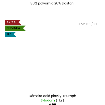
80% polyamid 20% Elastan
AKCIA
Kód:
7391/38E
NOVINKA
TIP
Dámske celé plavky Triumph
Skladom
(1 ks)
€99