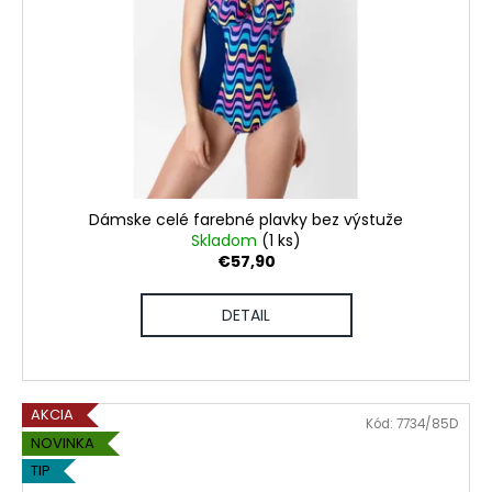
Dámske celé farebné plavky bez výstuže
Skladom
(1 ks)
€57,90
DETAIL
AKCIA
Kód:
7734/85D
NOVINKA
TIP