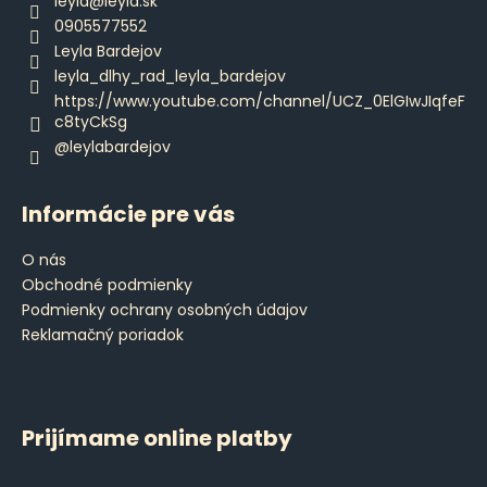
leyla
@
leyla.sk
c
t
0905577552
i
i
Leyla Bardejov
e
e
leyla_dlhy_rad_leyla_bardejov
p
https://www.youtube.com/channel/UCZ_0ElGIwJIqfeF
r
c8tyCkSg
v
@leylabardejov
k
y
v
Informácie pre vás
ý
p
O nás
i
Obchodné podmienky
s
Podmienky ochrany osobných údajov
u
Reklamačný poriadok
Prijímame online platby