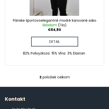
Pánske športovoelegantné modré karované sako
Skladom
(1 ks)
€64,80
DETAIL
82% Polivyzkoza 15% Vlna 3% Elastan
2
položiek celkom
O
v
Z
l
á
á
Kontakt
d
p
a
ä