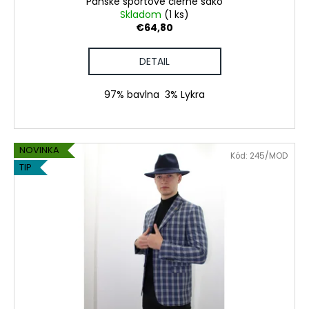
č
Pánske športové čierne sako
v
Skladom
(1 ks)
a
€64,80
m
e
DETAIL
PÁNSKE
97% bavlna 3% Lykra
DLHÉ
PYŽAMO
€45,90
NOVINKA
Kód:
245/MOD
TIP