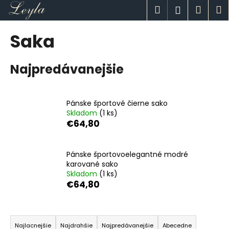
K
Prejsť
Hľadať
Náku
M
Prihlásen
na
o
obsah
Späť
Späť
košík
š
Saka
í
Č
k
Najpredávanejšie
o
p
o
Pánske športové čierne sako
t
Skladom
(1 ks)
r
€64,80
e
b
Pánske športovoelegantné modré
u
karované sako
j
Skladom
(1 ks)
€64,80
e
t
R
e
a
n
Najlacnejšie
Najdrahšie
Najpredávanejšie
Abecedne