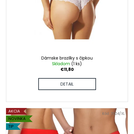
Dámske brazilky s čipkou
Skladom
(1 ks)
€11,80
DETAIL
AKCIA
Kód:
7004/XL
NOVINKA
TIP