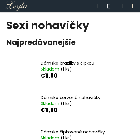
K
Prejsť
Hľadať
Náku
M
Prihlásen
na
o
obsah
Späť
Späť
košík
š
Sexi nohavičky
í
Č
k
Najpredávanejšie
o
p
o
Dámske brazilky s čipkou
t
Skladom
(1 ks)
r
€11,80
e
b
u
Dámske červené nohavičky
Skladom
(1 ks)
j
€11,80
e
t
e
Dámske čipkované nohavičky
n
Skladom
(1 ks)