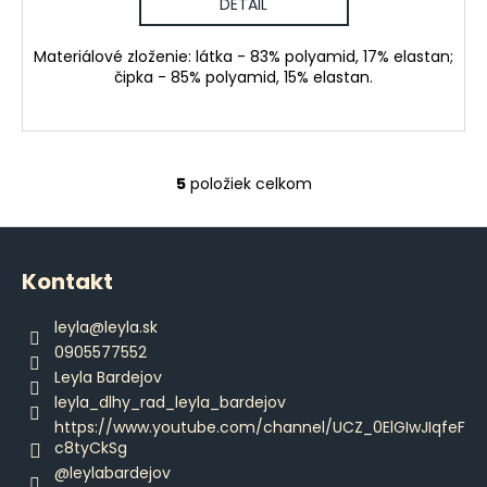
DETAIL
Materiálové zloženie: látka - 83% polyamid, 17% elastan;
čipka - 85% polyamid, 15% elastan.
5
položiek celkom
O
v
Z
l
á
á
Kontakt
d
p
a
ä
leyla
@
leyla.sk
c
t
0905577552
i
i
Leyla Bardejov
e
e
leyla_dlhy_rad_leyla_bardejov
p
https://www.youtube.com/channel/UCZ_0ElGIwJIqfeF
r
c8tyCkSg
v
@leylabardejov
k