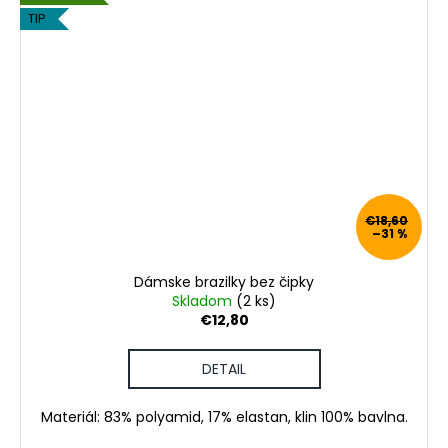
TIP
€18,60
–31 %
Dámske brazilky bez čipky
Skladom
(2 ks)
€12,80
DETAIL
Materiál: 83% polyamid, 17% elastan, klin 100% bavlna.