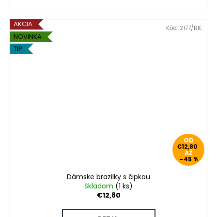
AKCIA
Kód:
2177/BIE
NOVINKA
TIP
OD
€12,80
AŽ
–45 %
Dámske brazilky s čipkou
Skladom
(1 ks)
€12,80