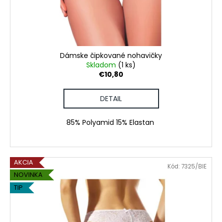
č
d
v
a
u
m
k
e
t
o
Dámske čipkované nohavičky
PÁNSKE
v
Skladom
(1 ks)
DLHÉ
€10,80
PYŽAMO
€45,90
DETAIL
85% Polyamid 15% Elastan
AKCIA
Kód:
7325/BIE
NOVINKA
TIP