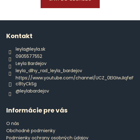
á
j
Z
s
á
ť
Kontakt
p
?
ä
leyla
@
leyla.sk
t
0905577552
i
Leyla Bardejov
e
leyla_dlhy_rad_leyla_bardejov
HĽADAŤ
https://www.youtube.com/channel/UCZ_0ElGIwJIqfeF
c8tyCkSg
@leylabardejov
O
d
Informácie pre vás
p
o
O nás
r
Obchodné podmienky
ú
Podmienky ochrany osobných údajov