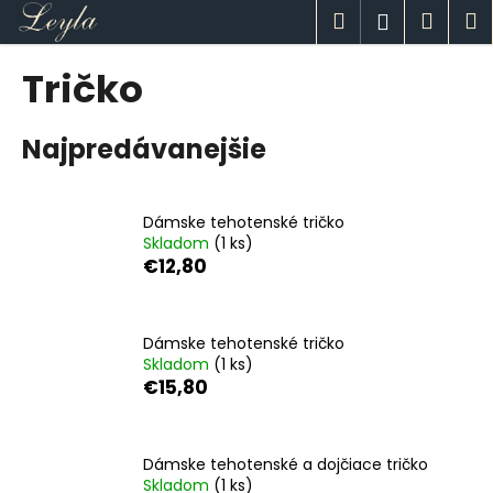
K
Prejsť
Hľadať
Náku
M
Prihlásen
na
o
obsah
Späť
Späť
košík
š
Tričko
í
Č
k
Najpredávanejšie
o
p
o
Dámske tehotenské tričko
t
Skladom
(1 ks)
r
€12,80
e
b
u
Dámske tehotenské tričko
Skladom
(1 ks)
j
€15,80
e
t
e
Dámske tehotenské a dojčiace tričko
n
Skladom
(1 ks)