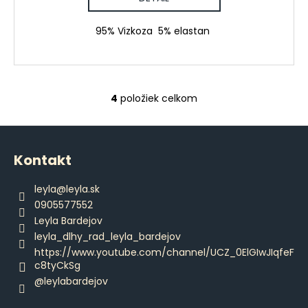
95% Vizkoza 5% elastan
4
položiek celkom
O
v
Z
l
á
á
Kontakt
d
p
a
ä
leyla
@
leyla.sk
c
t
0905577552
i
i
Leyla Bardejov
e
e
leyla_dlhy_rad_leyla_bardejov
p
https://www.youtube.com/channel/UCZ_0ElGIwJIqfeF
r
c8tyCkSg
v
@leylabardejov
k
y