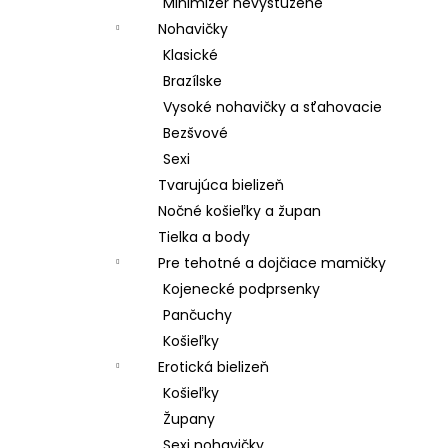
Minimizer nevystužené
Nohavičky
Klasické
Brazílske
Vysoké nohavičky a sťahovacie
Bezšvové
Sexi
Tvarujúca bielizeň
Nočné košieľky a župan
Tielka a body
Pre tehotné a dojčiace mamičky
Kojenecké podprsenky
Pančuchy
Košieľky
Erotická bielizeň
Košieľky
Župany
Sexi nohavičky