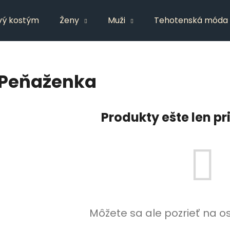
vý kostým
Ženy
Muži
Tehotenská móda
Čo potrebujete nájsť?
Peňaženka
HĽADAŤ
Produkty ešte len p
Odporúčame
Môžete sa ale pozrieť na o