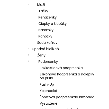
Muži
Tašky
Peňaženky
Čiapky a klobúky
Náramky
Ponožky
Sada kufrov
Spodná bielizeň
Ženy
Podprsenky
Bezkosticová podprsenka
Silikonová Podprsenka a nálepky
na prsia
Push-Up
Kojenecká
Športová podprsenkaa lambáda
Vystužené