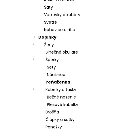
POHÁR K VÝROČIU
Šaty
€18,90
Vetrovky a kabáty
Svetre
Nohavice a rifle
Doplnky
Ženy
Slnečné okuliare
Šperky
Sety
Náušnice
Peňaženka
Kabelky a tašky
Bežné nosenie
Plesové kabelky
Brošňa
Čiapky a šatky
Ponožky