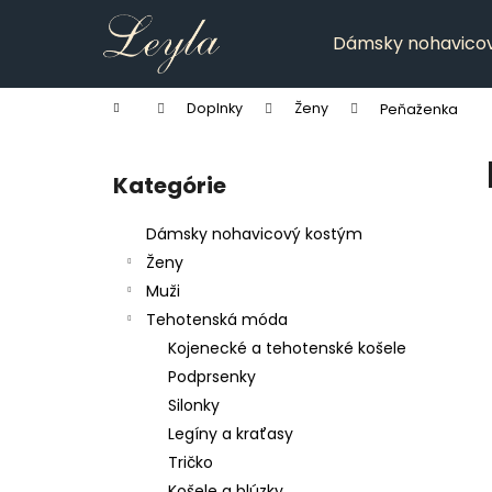
K
Prejsť
na
o
Dámsky nohavico
obsah
Späť
Späť
š
do
do
í
Domov
Doplnky
Ženy
Peňaženka
k
obchodu
obchodu
B
o
Kategórie
Preskočiť
č
kategórie
n
Dámsky nohavicový kostým
ý
Ženy
p
Muži
a
Tehotenská móda
n
Kojenecké a tehotenské košele
e
Podprsenky
l
Silonky
Legíny a kraťasy
Tričko
Košele a blúzky