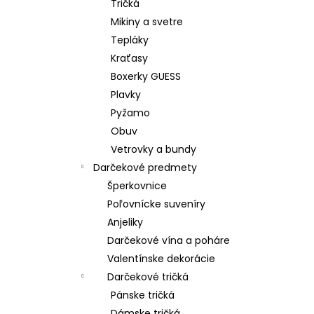
Tričká
Mikiny a svetre
Tepláky
Kraťasy
Boxerky GUESS
Plavky
Pyžamo
Obuv
Vetrovky a bundy
Darčekové predmety
Šperkovnice
Poľovnícke suveníry
Anjeliky
Darčekové vína a poháre
Valentínske dekorácie
Darčekové tričká
Pánske tričká
Dámske tričká