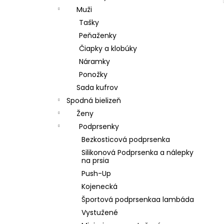
Muži
Tašky
Peňaženky
Čiapky a klobúky
Náramky
Ponožky
Sada kufrov
Spodná bielizeň
Ženy
Podprsenky
Bezkosticová podprsenka
Silikonová Podprsenka a nálepky
na prsia
Push-Up
Kojenecká
Športová podprsenkaa lambáda
Vystužené