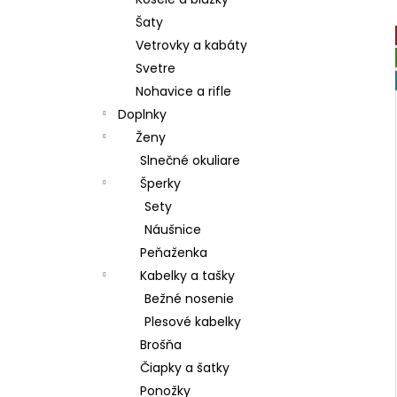
DÁMSKE PAPUČE
Šaty
€15,80
Vetrovky a kabáty
Svetre
Nohavice a rifle
Doplnky
Ženy
Slnečné okuliare
Šperky
Sety
Náušnice
Peňaženka
Kabelky a tašky
Bežné nosenie
Plesové kabelky
Brošňa
Čiapky a šatky
Ponožky