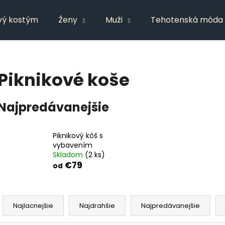
vý kostým
Ženy
Muži
Tehotenská móda
Čo potrebujete nájsť?
Piknikové koše
HĽADAŤ
Najpredávanejšie
Odporúčame
Piknikový kôš s
vybavením
Skladom
(2 ks)
€79
od
R
a
Najlacnejšie
Najdrahšie
Najpredávanejšie
d