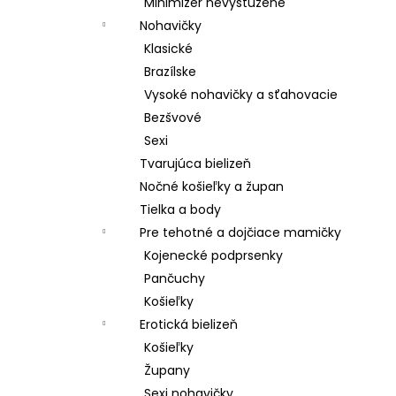
Minimizer nevystužené
Nohavičky
Klasické
Brazílske
Vysoké nohavičky a sťahovacie
Bezšvové
Sexi
Tvarujúca bielizeň
Nočné košieľky a župan
Tielka a body
Pre tehotné a dojčiace mamičky
Kojenecké podprsenky
Pančuchy
Košieľky
Erotická bielizeň
Košieľky
Župany
Sexi nohavičky