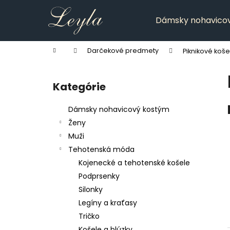
K
Prejsť
na
o
Dámsky nohavico
obsah
Späť
Späť
š
do
do
í
Domov
Darčekové predmety
Piknikové koše
k
obchodu
obchodu
B
o
Kategórie
Preskočiť
č
kategórie
n
Dámsky nohavicový kostým
ý
Ženy
p
Muži
a
Tehotenská móda
n
Kojenecké a tehotenské košele
e
Podprsenky
l
Silonky
Legíny a kraťasy
Tričko
Košele a blúzky