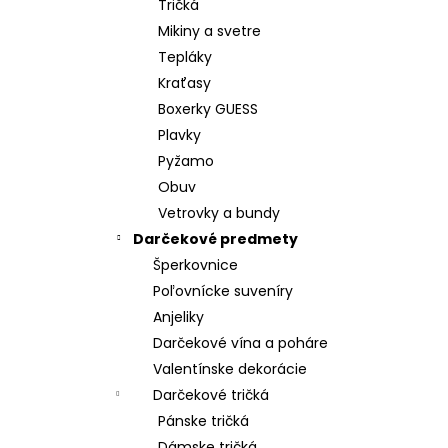
Tričká
Mikiny a svetre
Tepláky
Kraťasy
Boxerky GUESS
Plavky
Pyžamo
Obuv
Vetrovky a bundy
Darčekové predmety
Šperkovnice
Poľovnícke suveníry
Anjeliky
Darčekové vína a poháre
Valentínske dekorácie
Darčekové tričká
Pánske tričká
Dámske tričká