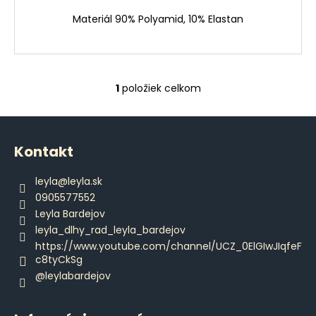
č
a
Materiál 90% Polyamid, 10% Elastan
m
e
1
položiek celkom
PÁNSKE
O
DLHÉ
v
PYŽAMO
Z
l
€42,80
á
á
Kontakt
d
p
a
ä
leyla
@
leyla.sk
c
t
0905577552
i
i
Leyla Bardejov
e
e
leyla_dlhy_rad_leyla_bardejov
p
https://www.youtube.com/channel/UCZ_0ElGIwJIqfeF
r
c8tyCkSg
v
@leylabardejov
k
y
v