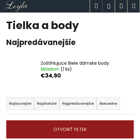
K
Prejsť
Hľadať
Náku
M
Prihlásen
na
o
obsah
Späť
Späť
košík
š
Tielka a body
í
Č
k
Najpredávanejšie
o
p
o
Zoštihlujuce Biele dámske body
t
Skladom
(1 ks)
r
€34,90
e
b
R
u
a
Najlacnejšie
Najdrahšie
Najpredávanejšie
Abecedne
j
d
e
e
t
n
OTVORIŤ FILTER
e
i
n