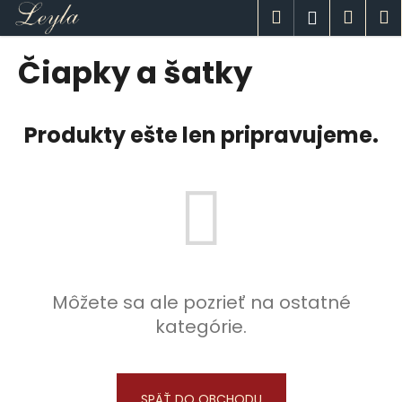
K
Prejsť
Hľadať
Náku
M
Prihlásen
na
o
obsah
Späť
Späť
košík
š
Čiapky a šatky
í
Č
k
o
Produkty ešte len pripravujeme.
p
o
t
r
e
b
u
Môžete sa ale pozrieť na ostatné
j
kategórie.
e
t
e
n
SPÄŤ DO OBCHODU