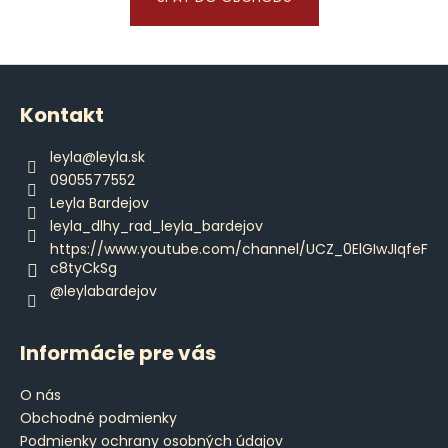
á
j
Z
s
á
ť
Kontakt
p
?
ä
leyla
@
leyla.sk
t
0905577552
i
Leyla Bardejov
e
leyla_dlhy_rad_leyla_bardejov
HĽADAŤ
https://www.youtube.com/channel/UCZ_0ElGIwJIqfeF
c8tyCkSg
@leylabardejov
O
d
Informácie pre vás
p
o
O nás
r
Obchodné podmienky
ú
Podmienky ochrany osobných údajov