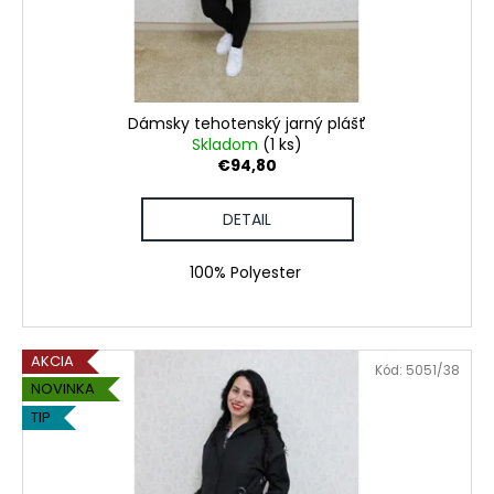
č
d
v
a
u
m
k
e
t
o
Dámsky tehotenský jarný plášť
DÁMSKE
v
Skladom
(1 ks)
TRIČKO
€94,80
DAJCE
MI
ŠICKE
DETAIL
POKOJ
€18,50
100% Polyester
AKCIA
Kód:
5051/38
NOVINKA
TIP