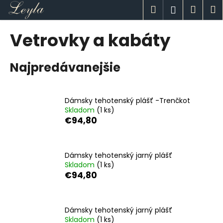
K
Prejsť
Hľadať
Náku
M
Prihlásen
na
o
obsah
Späť
Späť
košík
š
Vetrovky a kabáty
í
Č
k
Najpredávanejšie
o
p
o
Dámsky tehotenský plášť -Trenčkot
t
Skladom
(1 ks)
r
€94,80
e
b
u
Dámsky tehotenský jarný plášť
Skladom
(1 ks)
j
€94,80
e
t
e
Dámsky tehotenský jarný plášť
n
Skladom
(1 ks)