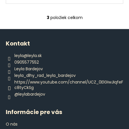
3
položiek celkom
O
v
Z
l
á
á
Kontakt
d
p
a
ä
leyla
@
leyla.sk
c
t
0905577552
i
i
Leyla Bardejov
e
e
leyla_dlhy_rad_leyla_bardejov
p
https://www.youtube.com/channel/UCZ_0ElGIwJIqfeF
r
c8tyCkSg
v
@leylabardejov
k
y
v
Informácie pre vás
ý
p
O nás
i