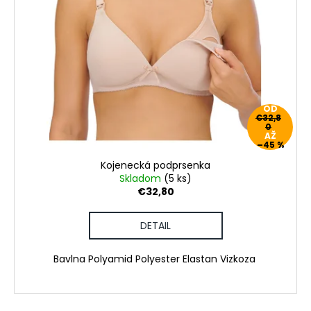
OD
€32,8
0
AŽ
–45 %
Kojenecká podprsenka
Skladom
(5 ks)
€32,80
DETAIL
Bavlna Polyamid Polyester Elastan Vizkoza