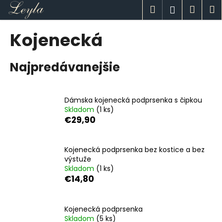
K
Prejsť
Hľadať
Náku
M
Prihlásen
na
o
obsah
Späť
Späť
košík
š
Kojenecká
í
Č
k
Najpredávanejšie
o
p
o
Dámska kojenecká podprsenka s čipkou
t
Skladom
(1 ks)
r
€29,90
e
b
Kojenecká podprsenka bez kostice a bez
u
výstuže
j
Skladom
(1 ks)
€14,80
e
t
e
Kojenecká podprsenka
n
Skladom
(5 ks)