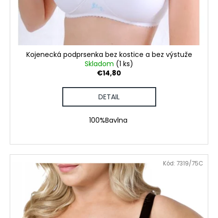
č
d
v
a
u
m
k
e
t
o
Kojenecká podprsenka bez kostice a bez výstuže
POHÁR
v
Skladom
(1 ks)
K
€14,80
VÝROČIU
€18,90
DETAIL
100%Bavlna
Kód:
7319/75C