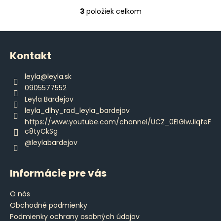
3
položiek celkom
O
v
Z
l
á
á
Kontakt
d
p
a
ä
leyla
@
leyla.sk
c
t
0905577552
i
i
Leyla Bardejov
e
e
leyla_dlhy_rad_leyla_bardejov
p
https://www.youtube.com/channel/UCZ_0ElGIwJIqfeF
r
c8tyCkSg
v
@leylabardejov
k
y
v
Informácie pre vás
ý
p
O nás
i
Obchodné podmienky
s
Podmienky ochrany osobných údajov