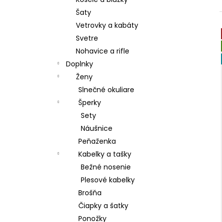
DÁMSKE PAPUČE
Šaty
€15,80
Vetrovky a kabáty
Svetre
Nohavice a rifle
Doplnky
Ženy
Slnečné okuliare
Šperky
Sety
Náušnice
Peňaženka
Kabelky a tašky
Bežné nosenie
Plesové kabelky
Brošňa
Čiapky a šatky
Ponožky