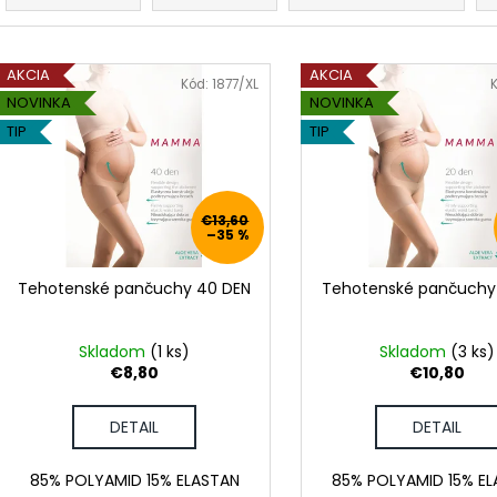
POHÁR K VÝROČIU
DÁMSKE TRIČKO 
d
POKOJ
€18,90
e
€18,50
V
n
AKCIA
AKCIA
ý
Kód:
1877/XL
i
NOVINKA
NOVINKA
p
e
TIP
TIP
i
p
s
r
p
o
€13,60
r
–35 %
d
o
u
d
Tehotenské pančuchy 40 DEN
Tehotenské pančuchy
k
u
t
k
Skladom
(1 ks)
Skladom
(3 ks)
o
t
€8,80
€10,80
v
o
DETAIL
DETAIL
v
85% POLYAMID 15% ELASTAN
85% POLYAMID 15% E