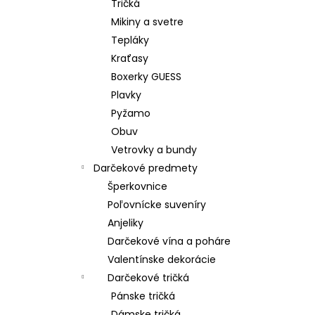
Tričká
Mikiny a svetre
Tepláky
Kraťasy
Boxerky GUESS
Plavky
Pyžamo
Obuv
Vetrovky a bundy
Darčekové predmety
Šperkovnice
Poľovnícke suveníry
Anjeliky
Darčekové vína a poháre
Valentínske dekorácie
Darčekové tričká
Pánske tričká
Dámske tričká