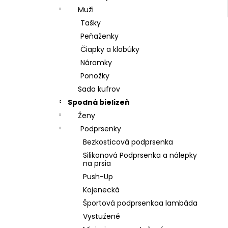
Muži
Tašky
Peňaženky
Čiapky a klobúky
Náramky
Ponožky
Sada kufrov
Spodná bielizeň
Ženy
Podprsenky
Bezkosticová podprsenka
Silikonová Podprsenka a nálepky
na prsia
Push-Up
Kojenecká
Športová podprsenkaa lambáda
Vystužené