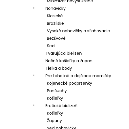
Minimizer nevystužené
Nohavičky
Klasické
Brazílske
Vysoké nohavičky a sťahovacie
Bezšvové
Sexi
Tvarujúca bielizeň
Nočné košieľky a župan
Tielka a body
Pre tehotné a dojčiace mamičky
Kojenecké podprsenky
Pančuchy
Košieľky
Erotická bielizeň
Košieľky
Župany
Sexi nohavičky