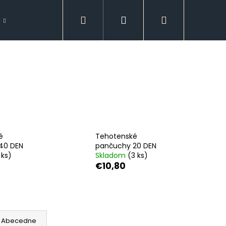
Hľadať
Prihlásenie
Nákupný
Doplnky
Spodná bielizeň
GUESS
košík
é
Tehotenské
40 DEN
pančuchy 20 DEN
 ks)
Skladom
(3 ks)
€10,80
Nasledujúce
Abecedne