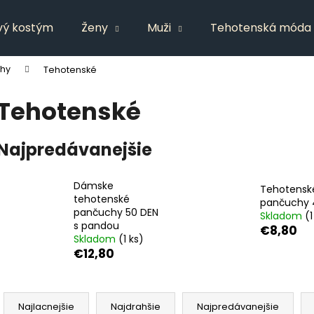
vý kostým
Ženy
Muži
Tehotenská móda
hy
Tehotenské
Čo potrebujete nájsť?
Tehotenské
HĽADAŤ
Najpredávanejšie
Dámske
Odporúčame
Tehotensk
tehotenské
pančuchy 
pančuchy 50 DEN
Skladom
(1
s pandou
€8,80
Skladom
(1 ks)
€12,80
R
a
Najlacnejšie
Najdrahšie
Najpredávanejšie