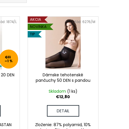
DAJCE MI ŠICKE
AKCIA
Kód:
1874/L
Kód:
6276/M
NOVINKA
TIP
€11
–1 %
 20 DEN
Dámske tehotenské
pančuchy 50 DEN s pandou
Skladom
(1 ks)
€12,80
DETAIL
LASTAN
Zloženie: 87% polyamid, 10%