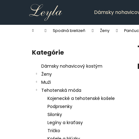
K
Prejsť
na
o
Dámsky nohavico
obsah
Späť
Späť
š
do
do
í
Domov
Spodná bielizeň
Ženy
Pančuc
k
obchodu
obchodu
B
o
Kategórie
Preskočiť
č
kategórie
n
Dámsky nohavicový kostým
ý
Ženy
p
Muži
a
Tehotenská móda
n
Kojenecké a tehotenské košele
e
Podprsenky
l
Silonky
Legíny a kraťasy
Tričko
Košele a blúzky