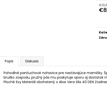
POHÁR K VÝROČIU
DÁMSKE TRIČKO 
POKOJ
€13,
€18,90
€8
€18,50
Jedn
cena
Kate
Záru
Popis
Diskusia
Pohodlné pančuchové nohavice pre nastávajúce mamičky. Špeci
bruško zospodu, pružný pás mu poskytuje oporu aj dostatok
Ploché švy Materiál obohatený o Aloe Vera Sila 40 DEN Zosiln