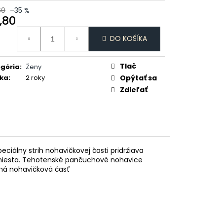
DAJCE MI ŠICKE
60
–35 %
,80
otková
DO KOŠÍKA
:
Tlač
gória
:
Ženy
ka
:
2 roky
Opýtať sa
Zdieľať
álny strih nohavičkovej časti pridržiava
 miesta. Tehotenské pančuchové nohavice
ená nohavičková časť