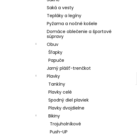
DÁMSKE PAPUČE
Saká a vesty
€15,80
Tepláky a legíny
Pyžama a nočné košele
Domáce oblečenie a športové
súpravy
Obuv
Šľapky
Papuče
Jarný plášť-trenčkot
Plavky
Tankíny
Plavky celé
Spodný diel plaviek
Plavky dvojdielne
Bikiny
Trojuholníkové
Push-UP