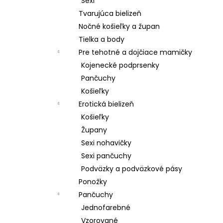
Sexi
Tvarujúca bielizeň
Nočné košieľky a župan
Tielka a body
Pre tehotné a dojčiace mamičky
Kojenecké podprsenky
Pančuchy
Košieľky
Erotická bielizeň
Košieľky
Župany
Sexi nohavičky
Sexi pančuchy
Podväzky a podväzkové pásy
Ponožky
Pančuchy
Jednofarebné
Vzorované