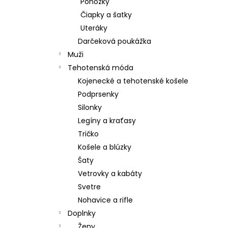
Ponožky
Čiapky a šatky
Uteráky
Darčeková poukážka
Muži
Tehotenská móda
Kojenecké a tehotenské košele
Podprsenky
Silonky
Legíny a kraťasy
Tričko
Košele a blúzky
Šaty
Vetrovky a kabáty
Svetre
Nohavice a rifle
Doplnky
Ženy