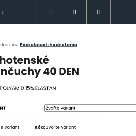
Hľadať
Prihlásenie
Nákupný
Doplnky
Spodná bielizeň
GUESS
košík
erné
dnotené
Podrobnosti hodnotenia
tenie
hotenské
ktu
nčuchy 40 DEN
ičiek.
POLYAMID 15% ELASTAN
ANT
Nasledujúce
te variant
Kód:
Zvoľte variant