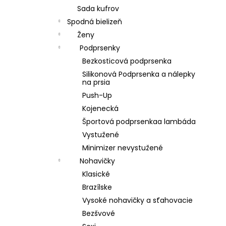
Sada kufrov
Spodná bielizeň
Ženy
Podprsenky
Bezkosticová podprsenka
Silikonová Podprsenka a nálepky
na prsia
Push-Up
Kojenecká
Športová podprsenkaa lambáda
Vystužené
Minimizer nevystužené
Nohavičky
Klasické
Brazílske
Vysoké nohavičky a sťahovacie
Bezšvové