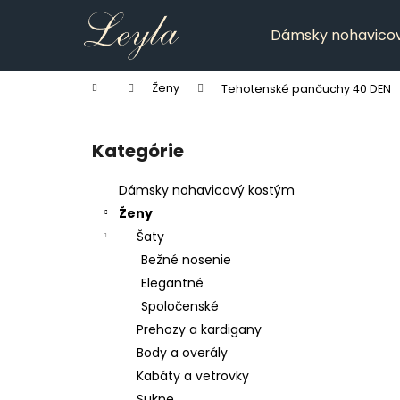
K
Prejsť
na
o
Dámsky nohavico
obsah
Späť
Späť
š
do
do
í
Domov
Ženy
Tehotenské pančuchy 40 DEN
k
obchodu
obchodu
B
o
Kategórie
Preskočiť
č
kategórie
n
Dámsky nohavicový kostým
ý
Ženy
p
Šaty
a
Bežné nosenie
n
Elegantné
e
Spoločenské
l
Prehozy a kardigany
Body a overály
Kabáty a vetrovky
Sukne