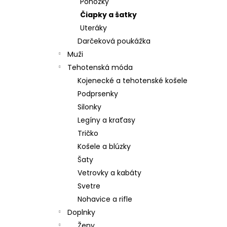
Ponožky
Čiapky a šatky
Uteráky
Darčeková poukážka
Muži
Tehotenská móda
Kojenecké a tehotenské košele
Podprsenky
Silonky
Legíny a kraťasy
Tričko
Košele a blúzky
Šaty
Vetrovky a kabáty
Svetre
Nohavice a rifle
Doplnky
Ženy