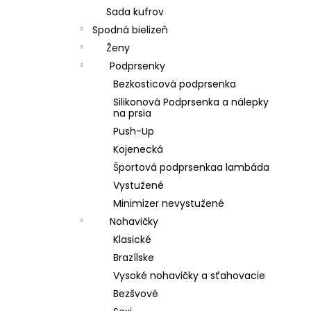
Sada kufrov
Spodná bielizeň
Ženy
Podprsenky
Bezkosticová podprsenka
Silikonová Podprsenka a nálepky
na prsia
Push-Up
Kojenecká
Športová podprsenkaa lambáda
Vystužené
Minimizer nevystužené
Nohavičky
Klasické
Brazílske
Vysoké nohavičky a sťahovacie
Bezšvové