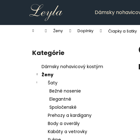
K
Prejsť
na
o
Dámsky nohavico
obsah
Späť
Späť
š
do
do
í
Domov
Ženy
Doplnky
Čiapky a šatky
k
obchodu
obchodu
B
o
Kategórie
Preskočiť
č
kategórie
n
Dámsky nohavicový kostým
ý
Ženy
p
Šaty
a
Bežné nosenie
n
Elegantné
e
Spoločenské
l
Prehozy a kardigany
Body a overály
Kabáty a vetrovky
Sukne