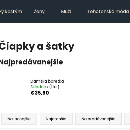
vý kostým
Ženy
Muži
Tehotenská móda
Čo potrebujete nájsť?
Čiapky a šatky
HĽADAŤ
Najpredávanejšie
Odporúčame
Dámska baretka
Skladom
(1 ks)
€35,90
R
a
Najlacnejšie
Najdrahšie
Najpredávanejšie
d