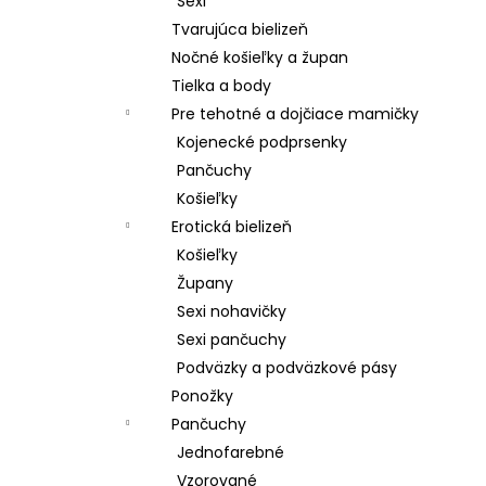
Sexi
Tvarujúca bielizeň
Nočné košieľky a župan
Tielka a body
Pre tehotné a dojčiace mamičky
Kojenecké podprsenky
Pančuchy
Košieľky
Erotická bielizeň
Košieľky
Župany
Sexi nohavičky
Sexi pančuchy
Podväzky a podväzkové pásy
Ponožky
Pančuchy
Jednofarebné
Vzorované