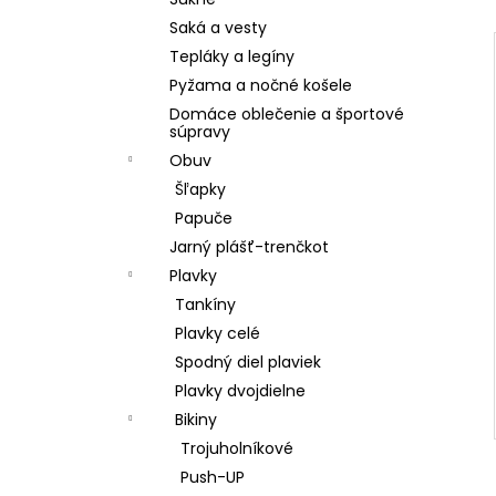
POHÁR K VÝROČIU
Saká a vesty
€18,90
Tepláky a legíny
Pyžama a nočné košele
Domáce oblečenie a športové
súpravy
Obuv
Šľapky
Papuče
Jarný plášť-trenčkot
Plavky
Tankíny
Plavky celé
Spodný diel plaviek
Plavky dvojdielne
Bikiny
Trojuholníkové
Push-UP