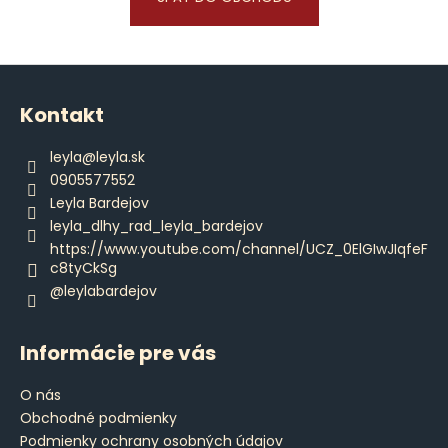
á
j
Z
s
á
ť
Kontakt
p
?
ä
leyla
@
leyla.sk
t
0905577552
i
Leyla Bardejov
e
leyla_dlhy_rad_leyla_bardejov
HĽADAŤ
https://www.youtube.com/channel/UCZ_0ElGIwJIqfeF
c8tyCkSg
@leylabardejov
O
d
Informácie pre vás
p
o
O nás
r
Obchodné podmienky
ú
Podmienky ochrany osobných údajov