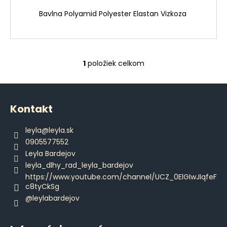
č
a
Bavlna Polyamid Polyester Elastan Vizkoza
m
e
1
položiek celkom
ČERVENÁ
O
DÁMSKA
v
KOŠIEĽKA
Z
l
€55,90
á
á
Kontakt
d
p
a
ä
leyla
@
leyla.sk
c
t
0905577552
i
i
Leyla Bardejov
e
e
leyla_dlhy_rad_leyla_bardejov
p
https://www.youtube.com/channel/UCZ_0ElGIwJIqfeF
r
c8tyCkSg
v
@leylabardejov
k
y
v