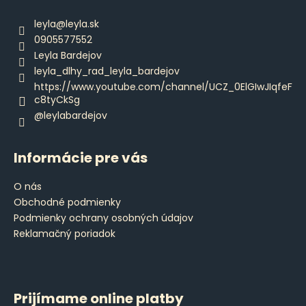
p
á
ä
leyla
@
leyla.sk
j
t
0905577552
s
i
Leyla Bardejov
ť
e
leyla_dlhy_rad_leyla_bardejov
?
https://www.youtube.com/channel/UCZ_0ElGIwJIqfeF
c8tyCkSg
@leylabardejov
Informácie pre vás
HĽADAŤ
O nás
Obchodné podmienky
O
Podmienky ochrany osobných údajov
d
Reklamačný poriadok
p
o
r
ú
Prijímame online platby