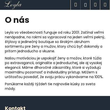
K
Prejsť
Hľadať
Náku
M
Prihlásen
na
o
obsah
Späť
Späť
košík
š
O nás
í
Č
k
o
Leyla vo všeobecnosti funguje od roku 2001. Začínal veľmi
nenápadne, no rokmi sa vypracoval na jeden veľmi pekný,
p
štýlovy a jedinečný boutique so širokým okruhom
o
sortimentu pre ženy a mužov, ktory chcú byť dokonaly a
t
pritom jednoducho a vkusne.
r
Našou motiváciou je uspokojiť ženy a možov, ktoré túžia
po extravagancii, originalite a jednoduchej, ale aj vysokej
e
elegancii. Máme dlhoročné zákazníčky, ktoré si vyžadujú
b
maximálnu pozornosť a individuálny prístup. Môžem s
u
určitosťou povedať, že svoju prácu vykonávame na 100%.
j
Ponúkame každý týždeň tie najnovšie kúsky zo sveta
módy.
e
t
Z
e
á
Kontakt
n