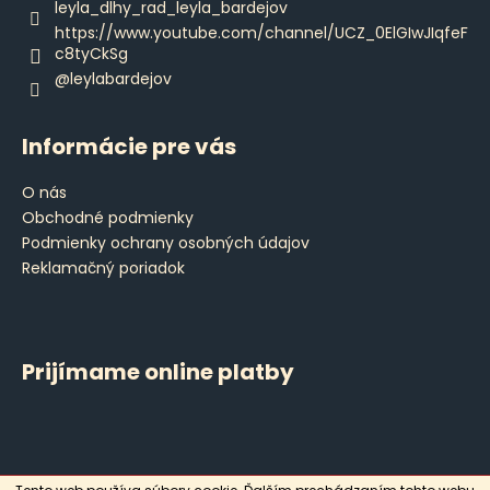
e
leyla_dlhy_rad_leyla_bardejov
p
https://www.youtube.com/channel/UCZ_0ElGIwJIqfeF
r
c8tyCkSg
v
@leylabardejov
k
y
v
Informácie pre vás
ý
p
O nás
i
Obchodné podmienky
s
Podmienky ochrany osobných údajov
u
Reklamačný poriadok
Prijímame online platby