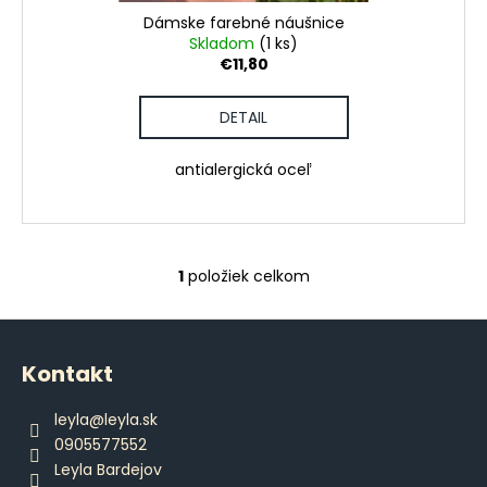
č
o
Dámske farebné náušnice
a
v
Skladom
(1 ks)
m
€11,80
e
DETAIL
DÁMSKE
BRAZILKY
antialergická oceľ
S
ČIPKOU
€12,80
1
položiek celkom
O
v
Z
l
á
á
Kontakt
d
p
a
ä
leyla
@
leyla.sk
c
t
0905577552
i
i
Leyla Bardejov
e