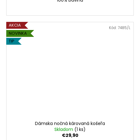
100% bavlna
AKCIA
Kód:
7485/L
NOVINKA
TIP
Dámska nočná károvaná košeľa
Skladom
(1 ks)
€29,90