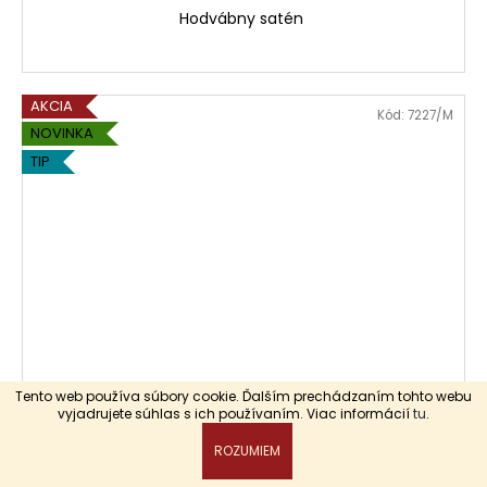
Hodvábny satén
AKCIA
Kód:
7227/M
NOVINKA
TIP
Tento web používa súbory cookie. Ďalším prechádzaním tohto webu
vyjadrujete súhlas s ich používaním. Viac informácií
tu
.
Dámsky bavlnený župan
ROZUMIEM
Skladom
(2 ks)