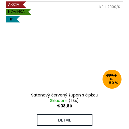
AKCIA
Kód:
2090/S
NOVINKA
TIP
€77,6
0
–50 %
Satenový červený župan s čipkou
Skladom
(1 ks)
€38,80
DETAIL