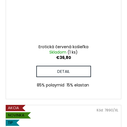
Erotická červená košieľka
Skladom
(1 ks)
€36,80
DETAIL
85% polaymid 15% elastan
AKCIA
Kód:
7890/XL
NOVINKA
TIP