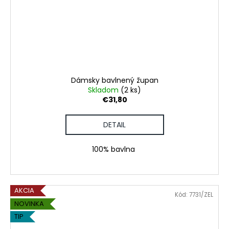
Dámsky bavlnený župan
Skladom
(2 ks)
€31,80
DETAIL
100% bavlna
AKCIA
Kód:
7731/ZEL
NOVINKA
TIP