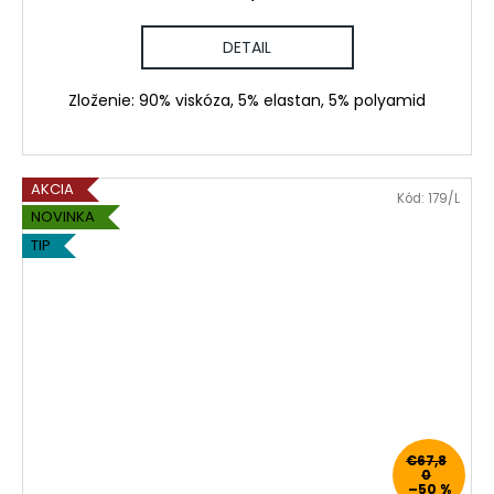
DETAIL
Zloženie: 90% viskóza, 5% elastan, 5% polyamid
AKCIA
Kód:
179/L
NOVINKA
TIP
€67,8
0
–50 %