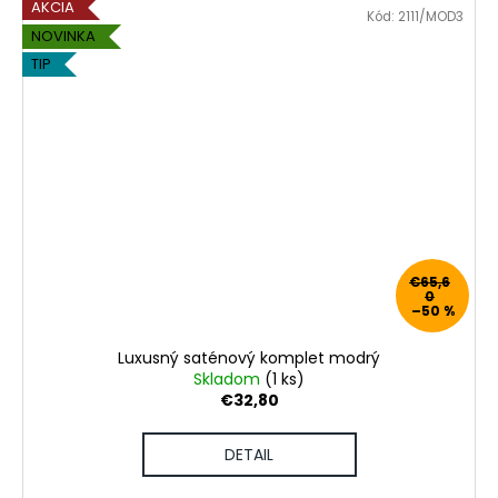
AKCIA
Kód:
2111/MOD3
NOVINKA
TIP
€65,6
0
–50 %
Luxusný saténový komplet modrý
Skladom
(1 ks)
€32,80
DETAIL