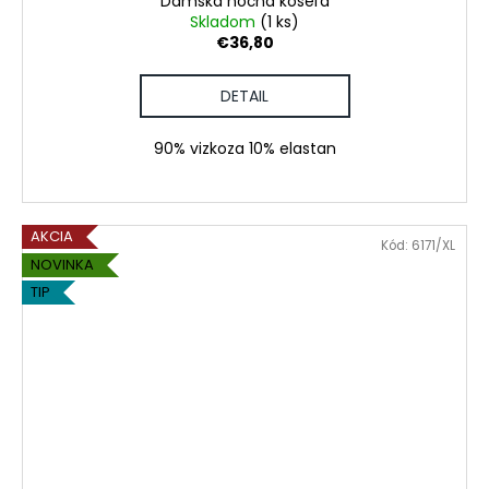
Dámska nočná košeľa
Skladom
(1 ks)
€36,80
DETAIL
90% vizkoza 10% elastan
AKCIA
Kód:
6171/XL
NOVINKA
TIP