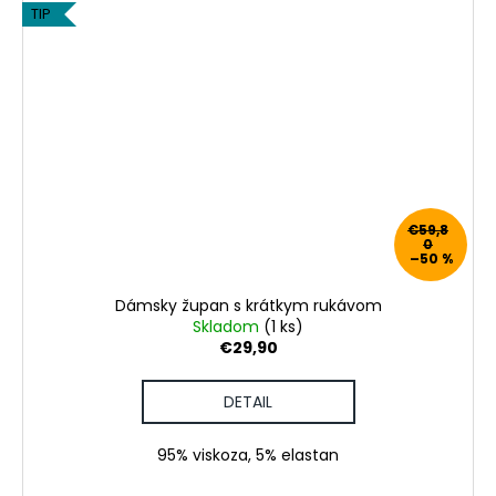
TIP
€59,8
0
–50 %
Dámsky župan s krátkym rukávom
Skladom
(1 ks)
€29,90
DETAIL
95% viskoza, 5% elastan