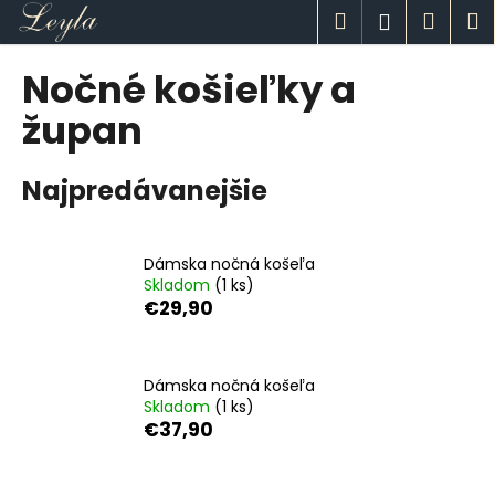
K
Prejsť
Hľadať
Náku
M
Prihlásen
na
o
obsah
Späť
Späť
košík
š
Nočné košieľky a
í
Č
župan
k
o
p
Najpredávanejšie
o
t
r
Dámska nočná košeľa
Skladom
(1 ks)
e
€29,90
b
u
j
Dámska nočná košeľa
e
Skladom
(1 ks)
€37,90
t
e
n