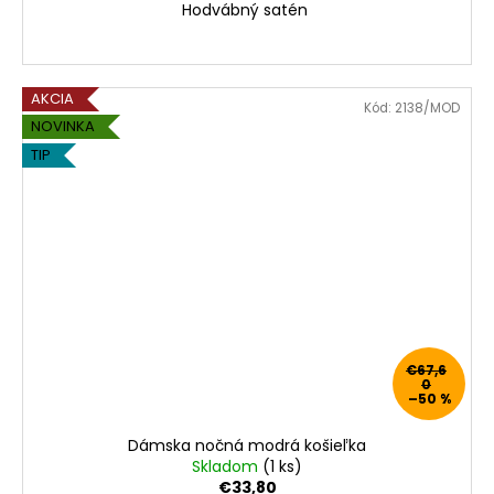
Hodvábný satén
AKCIA
Kód:
2138/MOD
NOVINKA
TIP
€67,6
0
–50 %
Dámska nočná modrá košieľka
Skladom
(1 ks)
€33,80