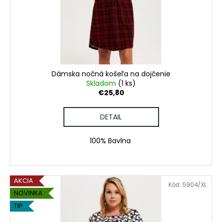
č
t
o
a
o
d
m
v
u
e
k
t
PÁNSKE
o
DLHÉ
Dámska nočná košeľa na dojčenie
PYŽAMO
v
Skladom
(1 ks)
€25,80
€45,90
DETAIL
100% Bavlna
AKCIA
Kód:
5904/XL
NOVINKA
TIP