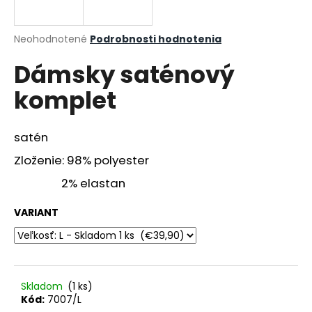
á
j
Priemerné
Neohodnotené
Podrobnosti hodnotenia
s
hodnotenie
Dámsky saténový
produktu
ť
je
?
komplet
0,0
z
5
hviezdičiek.
satén
Zloženie: 98% polyester
HĽADAŤ
2% elastan
VARIANT
O
d
p
o
r
Skladom
(1 ks)
ú
Kód:
7007/L