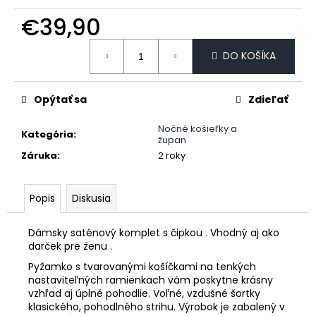
č
a
€39,90
m
Jednotková
e
DO KOŠÍKA
cena:
ŠILTOVKA
Opýtať sa
Zdieľať
DAJCE
MI
ŠICKE
Nočné košieľky a
Kategória
:
POKOJ
župan
Záruka
:
2 roky
€14,80
Popis
Diskusia
Dámsky saténový komplet s čipkou . Vhodný aj ako
darček pre ženu .
Pyžamko s tvarovanými košíčkami na tenkých
nastaviteľných ramienkach vám poskytne krásny
vzhľad aj úplné pohodlie. Voľné, vzdušné šortky
klasického, pohodlného strihu. Výrobok je zabalený v