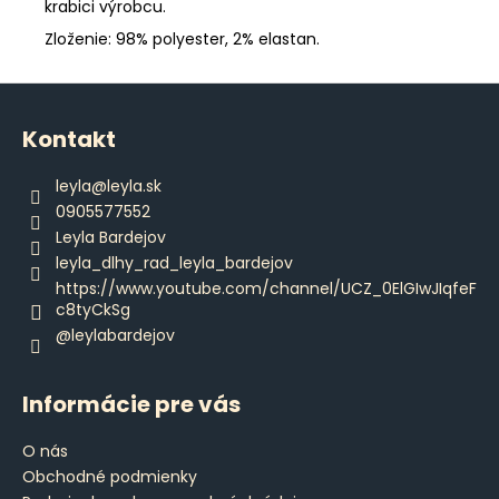
krabici výrobcu.
Zloženie: 98% polyester, 2% elastan.
Z
á
Kontakt
p
ä
leyla
@
leyla.sk
t
0905577552
i
Leyla Bardejov
e
leyla_dlhy_rad_leyla_bardejov
https://www.youtube.com/channel/UCZ_0ElGIwJIqfeF
c8tyCkSg
@leylabardejov
Informácie pre vás
O nás
Obchodné podmienky