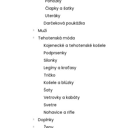
Ponožky
Čiapky a šatky
Uteráky
Darčeková poukážka
Muži
Tehotenská móda
Kojenecké a tehotenské košele
Podprsenky
Silonky
Legíny a kraťasy
Tričko
Košele a blúzky
Šaty
Vetrovky a kabáty
Svetre
Nohavice a rifle
Doplnky
Ženy