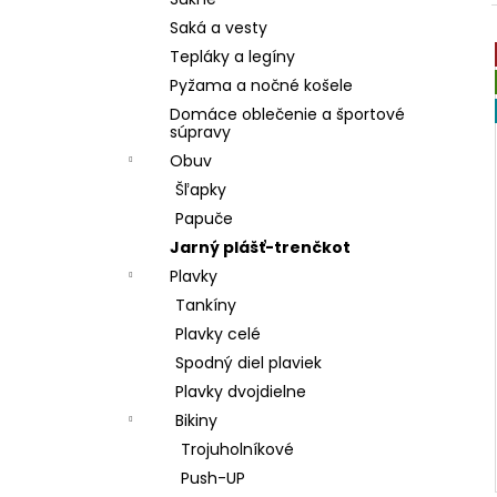
DÁMSKE PAPUČE
Saká a vesty
€15,80
Tepláky a legíny
Pyžama a nočné košele
Domáce oblečenie a športové
súpravy
Obuv
Šľapky
Papuče
Jarný plášť-trenčkot
Plavky
Tankíny
Plavky celé
Spodný diel plaviek
Plavky dvojdielne
Bikiny
Trojuholníkové
Push-UP