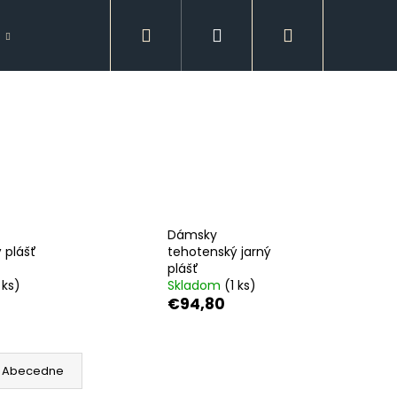
Hľadať
Prihlásenie
Nákupný
Doplnky
Spodná bielizeň
GUESS
košík
Dámsky
 plášť
tehotenský jarný
plášť
 ks)
Skladom
(1 ks)
€94,80
Nasledujúce
Abecedne