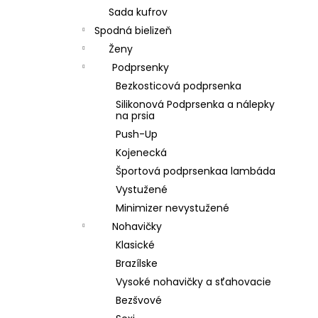
Sada kufrov
Spodná bielizeň
Ženy
Podprsenky
Bezkosticová podprsenka
Silikonová Podprsenka a nálepky
na prsia
Push-Up
Kojenecká
Športová podprsenkaa lambáda
Vystužené
Minimizer nevystužené
Nohavičky
Klasické
Brazílske
Vysoké nohavičky a sťahovacie
Bezšvové