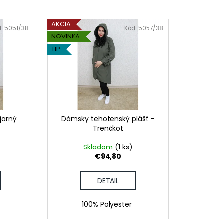
DAJCE MI ŠICKE
AKCIA
d:
5051/38
Kód:
5057/38
NOVINKA
TIP
jarný
Dámsky tehotenský plášť -
Trenčkot
Skladom
(1 ks)
€94,80
DETAIL
100% Polyester