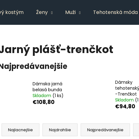
vý kostým
Ženy
Muži
Tehotenská móda
Čo potrebujete nájsť?
Jarný plášť-trenčkot
HĽADAŤ
Najpredávanejšie
Dámsky
Odporúčame
Dámska jarná
tehotenský
belasá bunda
-Trenčkot
Skladom
(1 ks)
Skladom
(1
€108,80
€94,80
R
a
Najlacnejšie
Najdrahšie
Najpredávanejšie
d