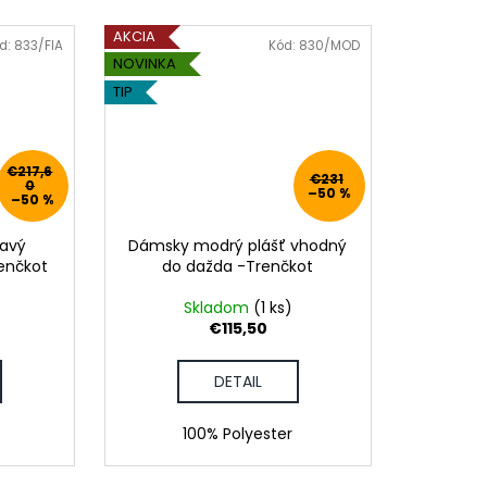
AKCIA
d:
833/FIA
Kód:
830/MOD
NOVINKA
TIP
€217,6
€231
0
–50 %
–50 %
avý
Dámsky modrý plášť vhodný
renčkot
do dažda -Trenčkot
Skladom
(1 ks)
€115,50
DETAIL
100% Polyester