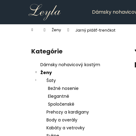
K
Prejsť
na
o
Dámsky nohavico
obsah
Späť
Späť
š
do
do
í
Domov
Ženy
Jarný plášť-trenčkot
k
obchodu
obchodu
B
o
Kategórie
Preskočiť
č
kategórie
n
Dámsky nohavicový kostým
ý
Ženy
p
Šaty
a
Bežné nosenie
n
Elegantné
e
Spoločenské
l
Prehozy a kardigany
Body a overály
Kabáty a vetrovky
Sukne