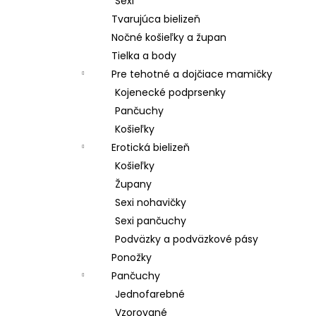
Sexi
Tvarujúca bielizeň
Nočné košieľky a župan
Tielka a body
Pre tehotné a dojčiace mamičky
Kojenecké podprsenky
Pančuchy
Košieľky
Erotická bielizeň
Košieľky
Župany
Sexi nohavičky
Sexi pančuchy
Podväzky a podväzkové pásy
Ponožky
Pančuchy
Jednofarebné
Vzorované