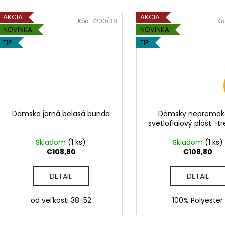
AKCIA
AKCIA
Kód:
7200/38
Kó
NOVINKA
NOVINKA
TIP
TIP
Dámska jarná belasá bunda
Dámsky nepremok
svetlofialový pláśt -t
Skladom
(1 ks)
Skladom
(1 ks)
€108,80
€108,80
DETAIL
DETAIL
od veľkosti 38-52
100% Polyester