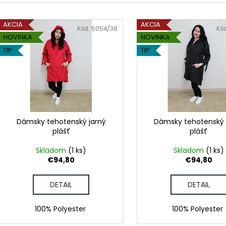
POHÁR K VÝROČIU
DÁMSKE TRIČKO 
e
POKOJ
V
€18,90
n
€18,50
AKCIA
AKCIA
ý
Kód:
5054/38
Kó
i
NOVINKA
NOVINKA
p
e
TIP
TIP
i
p
s
r
p
o
r
d
o
u
d
Dámsky tehotenský jarný
Dámsky tehotenský 
k
plášť
plášť
u
t
k
Skladom
(1 ks)
Skladom
(1 ks)
o
t
€94,80
€94,80
v
o
DETAIL
DETAIL
v
100% Polyester
100% Polyester