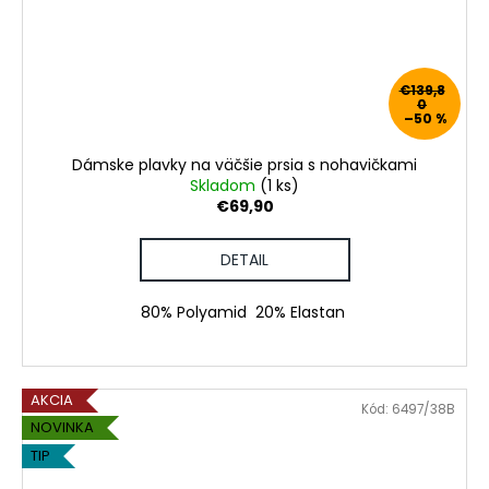
€139,8
0
–50 %
Dámske plavky na väčšie prsia s nohavičkami
Skladom
(1 ks)
€69,90
DETAIL
80% Polyamid 20% Elastan
AKCIA
Kód:
6497/38B
NOVINKA
TIP