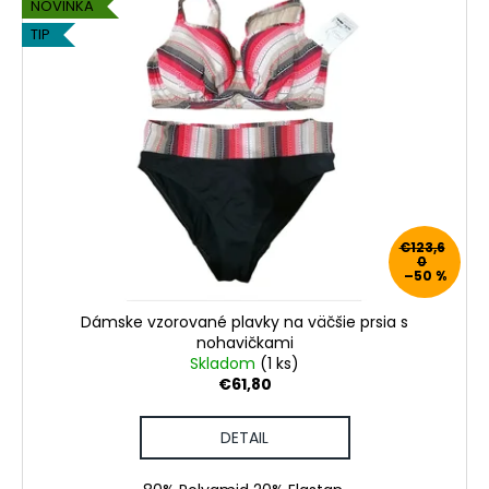
NOVINKA
TIP
€123,6
0
–50 %
Dámske vzorované plavky na väčšie prsia s
nohavičkami
Skladom
(1 ks)
€61,80
DETAIL