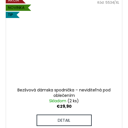
AKCIA
Kód:
5534/XL
NOVINKA
TIP
Bezšvová dámska spodnička – neviditeľná pod
oblečením
Skladom
(2 ks)
€29,90
DETAIL