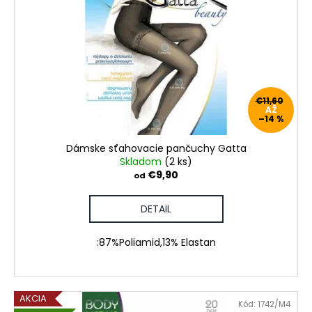
€11,60
AŽ
–14 %
Dámske sťahovacie pančuchy Gatta
Skladom
(2 ks)
€9,90
od
DETAIL
:87%Poliamid,13% Elastan
AKCIA
Kód:
1742/M4