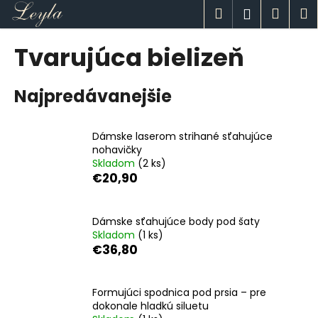
K
Prejsť
Hľadať
Náku
M
Prihlásen
na
o
obsah
Späť
Späť
košík
š
Tvarujúca bielizeň
í
Č
k
Najpredávanejšie
o
p
o
Dámske laserom strihané sťahujúce
t
nohavičky
Skladom
(2 ks)
r
€20,90
e
b
u
Dámske sťahujúce body pod šaty
Skladom
(1 ks)
j
€36,80
e
t
Formujúci spodnica pod prsia – pre
e
dokonale hladkú siluetu
n