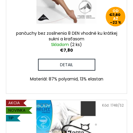
č
d
v
a
u
OD
m
€7,80
k
AŽ
e
–22 %
t
o
pančuchy bez zosilnenia 8 DEN vhodné ku krátkej
PÁNSKE
v
sukni a kraťasom
VIANOČNÉ
Skladom
(2 ks)
PYŽAMO
€7,80
€45,80
DETAIL
Materiál: 87% polyamid, 13% elastan
AKCIA
Kód:
1748/S2
NOVINKA
TIP