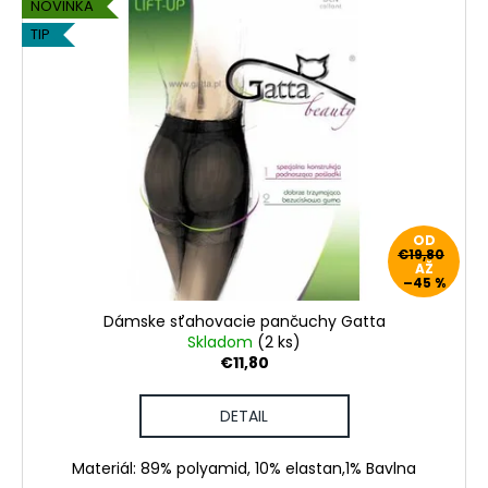
NOVINKA
TIP
OD
€19,80
AŽ
–45 %
Dámske sťahovacie pančuchy Gatta
Skladom
(2 ks)
€11,80
DETAIL
Materiál: 89% polyamid, 10% elastan,1% Bavlna