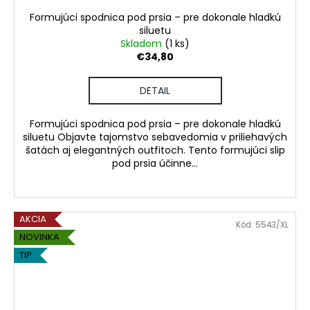
Formujúci spodnica pod prsia – pre dokonale hladkú
siluetu
Skladom
(1 ks)
€34,80
DETAIL
Formujúci spodnica pod prsia – pre dokonale hladkú
siluetu Objavte tajomstvo sebavedomia v priliehavých
šatách aj elegantných outfitoch. Tento formujúci slip
pod prsia účinne...
AKCIA
Kód:
5543/XL
NOVINKA
TIP