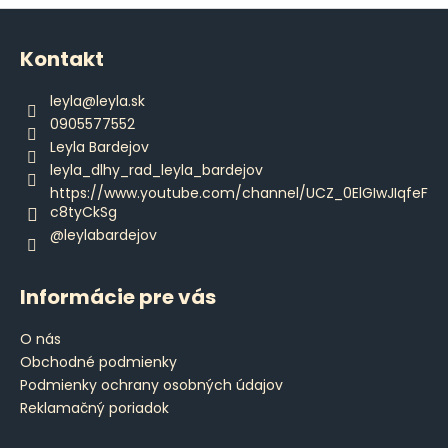
v
Z
l
á
á
Kontakt
d
p
a
ä
leyla
@
leyla.sk
c
t
0905577552
i
i
Leyla Bardejov
e
e
leyla_dlhy_rad_leyla_bardejov
p
https://www.youtube.com/channel/UCZ_0ElGIwJIqfeF
r
c8tyCkSg
v
@leylabardejov
k
y
v
Informácie pre vás
ý
p
O nás
i
Obchodné podmienky
s
Podmienky ochrany osobných údajov
u
Reklamačný poriadok