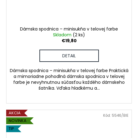
Dámska spodnica – minisukňa v telovej farbe
Skladom
(2 ks)
€19,80
DETAIL
Dámska spodnica – minisukňa v telovej farbe Praktická
a mimoriadne pohodlná dámska spodnica v telovej
farbe je nevyhnutnou súčasťou každého dámskeho
šatníka. Vďaka hladkému a...
AKCIA
Kód:
5546/BIE
NOVINKA
TIP