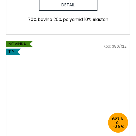
DETAIL
70% bavlna 20% polyamid 10% elastan
NOVINKA
Kód:
380/XL2
TIP
€27,6
0
–39 %