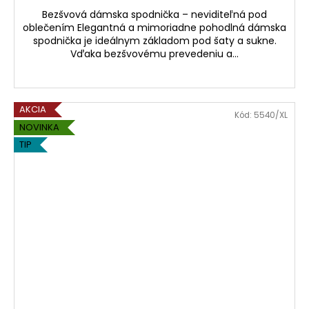
Bezšvová dámska spodnička – neviditeľná pod
oblečením Elegantná a mimoriadne pohodlná dámska
spodnička je ideálnym základom pod šaty a sukne.
Vďaka bezšvovému prevedeniu a...
AKCIA
Kód:
5540/XL
NOVINKA
TIP