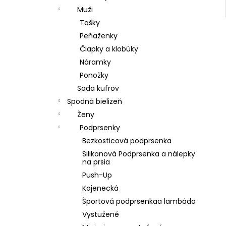
Muži
Tašky
Peňaženky
Čiapky a klobúky
Náramky
Ponožky
Sada kufrov
Spodná bielizeň
Ženy
Podprsenky
Bezkosticová podprsenka
Silikonová Podprsenka a nálepky
na prsia
Push-Up
Kojenecká
Športová podprsenkaa lambáda
Vystužené