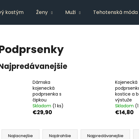
vý kostým
Ženy
Muži
Tehotenská móda
Čo potrebujete nájsť?
Podprsenky
HĽADAŤ
Najpredávanejšie
Dámska
Kojenecká
Odporúčame
kojenecká
podprsenk
podprsenka s
kostice a 
čipkou
výstuže
Skladom
(1 ks)
Skladom
(1
€29,90
€14,80
R
a
Najlacnejšie
Najdrahšie
Najpredávanejšie