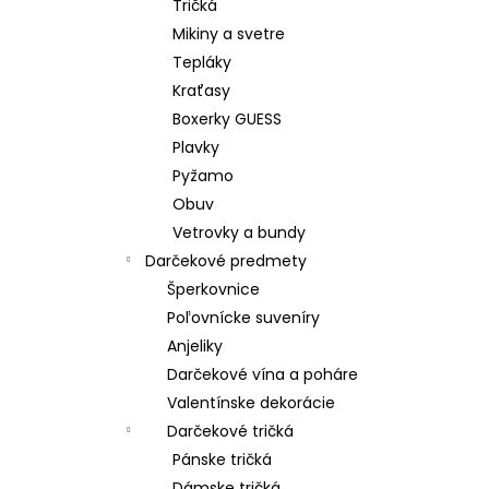
Tričká
Mikiny a svetre
Tepláky
Kraťasy
Boxerky GUESS
Plavky
Pyžamo
Obuv
Vetrovky a bundy
Darčekové predmety
Šperkovnice
Poľovnícke suveníry
Anjeliky
Darčekové vína a poháre
Valentínske dekorácie
Darčekové tričká
Pánske tričká
Dámske tričká