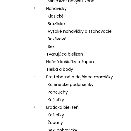
Minimizer nevystužené
Nohavičky
Klasické
Brazílske
Vysoké nohavičky a sťahovacie
Bezšvové
Sexi
Tvarujúca bielizeň
Nočné košieľky a župan
Tielka a body
Pre tehotné a dojčiace mamičky
Kojenecké podprsenky
Pančuchy
Košieľky
Erotická bielizeň
Košieľky
Župany
Sexi nohavičky