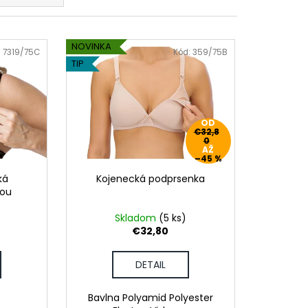
DAJCE MI ŠICKE
NOVINKA
:
7319/75C
Kód:
359/75B
TIP
OD
€32,8
0
AŽ
–45 %
ká
Kojenecká podprsenka
kou
Skladom
(5 ks)
€32,80
DETAIL
Bavlna Polyamid Polyester