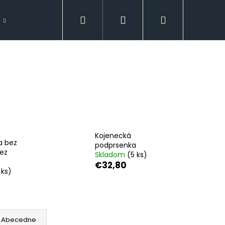
Hľadať
Prihlásenie
Nákupný
Doplnky
Spodná bielizeň
GUESS
košík
Kojenecká
a bez
podprsenka
bez
Skladom
(5 ks)
€32,80
 ks)
Nasledujúce
Abecedne