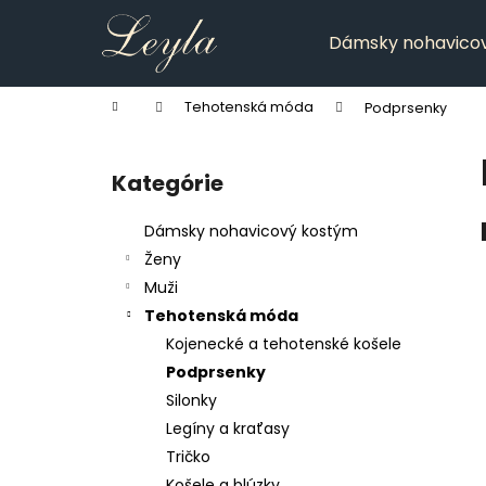
K
Prejsť
na
o
Dámsky nohavico
obsah
Späť
Späť
š
do
do
í
Domov
Tehotenská móda
Podprsenky
k
obchodu
obchodu
B
o
Kategórie
Preskočiť
č
kategórie
n
Dámsky nohavicový kostým
ý
Ženy
p
Muži
a
Tehotenská móda
n
Kojenecké a tehotenské košele
e
Podprsenky
l
Silonky
Legíny a kraťasy
Tričko
Košele a blúzky