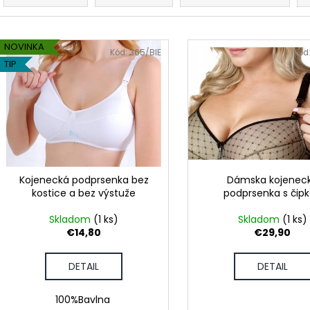
POHÁR K VÝROČIU
DÁMSKE TRIČKO 
d
POKOJ
€18,90
e
€18,50
V
n
NOVINKA
ý
Kód:
365/BIE
Kód
i
TIP
p
e
i
p
s
r
p
o
r
d
o
u
d
Kojenecká podprsenka bez
Dámska kojenec
k
kostice a bez výstuže
podprsenka s čip
u
t
k
Skladom
(1 ks)
Skladom
(1 ks)
o
t
€14,80
€29,90
v
o
DETAIL
DETAIL
v
100%Bavlna