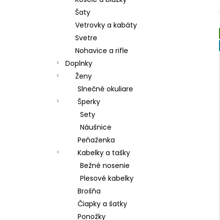
DÁMSKE PAPUČE
Šaty
€15,80
Vetrovky a kabáty
Svetre
Nohavice a rifle
Doplnky
Ženy
Slnečné okuliare
Šperky
Sety
Náušnice
Peňaženka
Kabelky a tašky
Bežné nosenie
Plesové kabelky
Brošňa
Čiapky a šatky
Ponožky