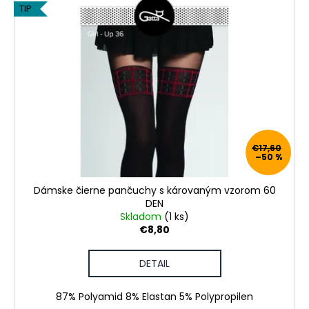
TIP
€17,60
–50 %
Dámske čierne pančuchy s károvaným vzorom 60
DEN
Skladom
(1 ks)
€8,80
DETAIL
87% Polyamid 8% Elastan 5% Polypropilen