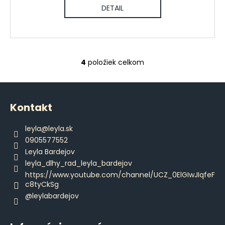
DETAIL
4
položiek celkom
O
v
Z
l
á
á
Kontakt
d
p
a
ä
leyla
@
leyla.sk
c
t
0905577552
i
i
Leyla Bardejov
e
e
leyla_dlhy_rad_leyla_bardejov
p
https://www.youtube.com/channel/UCZ_0ElGIwJIqfeF
r
c8tyCkSg
v
@leylabardejov
k
y
v