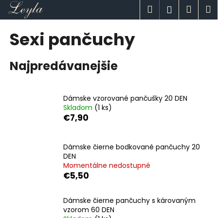
K
Prejsť
Hľadať
Náku
M
Prihlásen
na
o
obsah
Späť
Späť
košík
š
Sexi pančuchy
í
Č
k
Najpredávanejšie
o
p
o
Dámske vzorované pančušky 20 DEN
t
Skladom
(1 ks)
r
€7,90
e
b
Dámske čierne bodkované pančuchy 20
u
DEN
j
Momentálne nedostupné
€5,50
e
t
Dámske čierne pančuchy s károvaným
e
vzorom 60 DEN
n