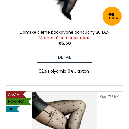
č
d
v
a
u
m
€11
k
–50 %
e
t
o
Dámske čierne bodkované pančuchy 20 DEN
PÁNSKE
v
Momentálne nedostupné
DLHÉ
€5,50
PYŽAMO
€42,80
DETAIL
92% Polyamid 8% Elastan
AKCIA
Kód:
7331/XL
NOVINKA
TIP