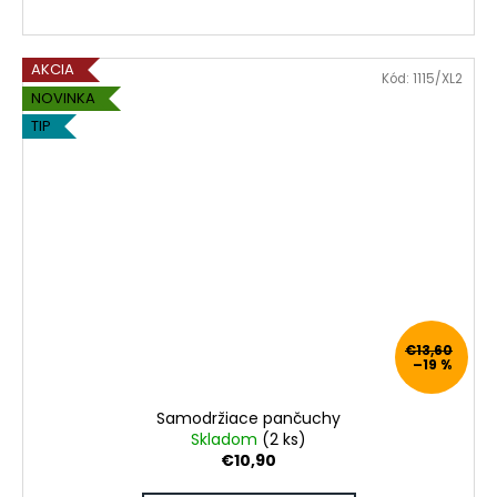
AKCIA
Kód:
1115/XL2
NOVINKA
TIP
€13,60
–19 %
Samodržiace pančuchy
Skladom
(2 ks)
€10,90