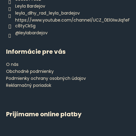
i
i
Leyla Bardejov
e
e
leyla_dlhy_rad_leyla_bardejov
p
https://www.youtube.com/channel/UCZ_0ElGIwJIqfeF
r
c8tyCkSg
v
@leylabardejov
k
y
v
Informácie pre vás
ý
p
O nás
i
Obchodné podmienky
s
Podmienky ochrany osobných údajov
u
Reklamačný poriadok
Prijímame online platby