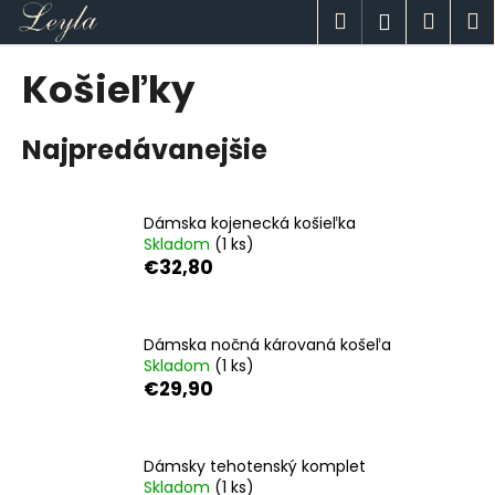
K
Prejsť
Hľadať
Náku
M
Prihlásen
na
o
obsah
Späť
Späť
košík
š
Košieľky
í
Č
k
Najpredávanejšie
o
p
o
Dámska kojenecká košieľka
t
Skladom
(1 ks)
r
€32,80
e
b
u
Dámska nočná károvaná košeľa
Skladom
(1 ks)
j
€29,90
e
t
e
Dámsky tehotenský komplet
n
Skladom
(1 ks)