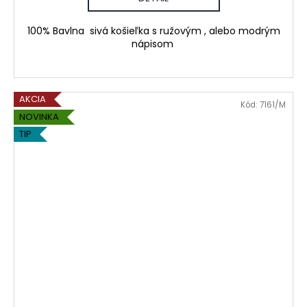
100% Bavlna sivá košieľka s ružovým , alebo modrým
nápisom
AKCIA
Kód:
7161/M
NOVINKA
TIP