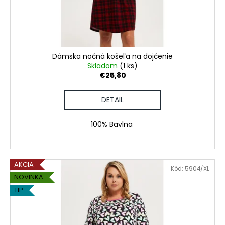
č
d
v
a
u
m
k
e
t
o
Dámska nočná košeľa na dojčenie
VIANOČNÉ
v
Skladom
(1 ks)
PÁNSKE
€25,80
PYŽAMO
DLHÉ
DETAIL
€38,80
100% Bavlna
AKCIA
Kód:
5904/XL
NOVINKA
TIP