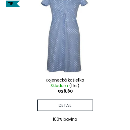
TIP
Kojenecká košieľka
Skladom
(1 ks)
€28,80
DETAIL
100% bavlna