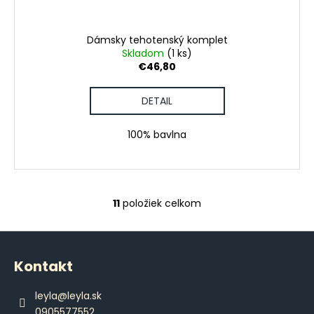
Dámsky tehotenský komplet
Skladom
(1 ks)
€46,80
DETAIL
100% bavlna
11
položiek celkom
O
v
Z
l
á
á
Kontakt
d
p
a
ä
leyla
@
leyla.sk
c
t
0905577552