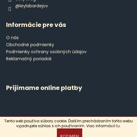
v
@leylabardejov
k
y
v
Informácie pre vás
ý
p
O nás
i
Obchodné podmienky
s
Podmienky ochrany osobných údajov
u
Reklamačný poriadok
Prijímame online platby
Tento web používa súbory cookie. Ďalším prechádzaním tohto webu
Vytvoril Shoptet
vyjadrujete súhlas s ich používaním. Viac informácií
tu
.
Copyright 2026
Leyla
. Všetky práva vyhradené.
ROZUMIEM