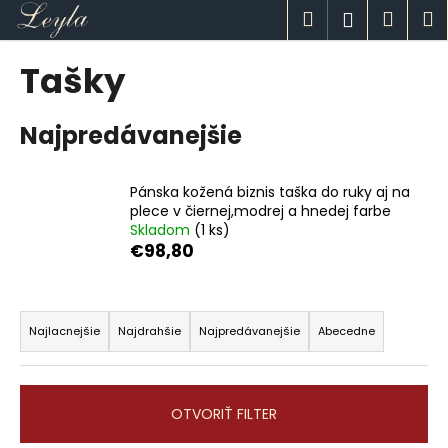
K
Prejsť
Hľadať
Náku
M
Prihlásen
na
o
obsah
Späť
Späť
košík
š
Tašky
í
Č
k
Najpredávanejšie
o
p
o
Pánska kožená biznis taška do ruky aj na
t
plece v čiernej,modrej a hnedej farbe
Skladom
(1 ks)
r
€98,80
e
b
R
u
a
Najlacnejšie
Najdrahšie
Najpredávanejšie
Abecedne
j
d
e
e
t
n
OTVORIŤ FILTER
e
i
n