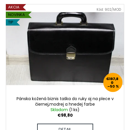
e
á
V
AKCIA
Kód:
902/MOD
p
j
ý
NOVINKA
r
s
p
TIP
o
ť
i
d
?
s
u
p
k
r
t
o
o
d
HĽADAŤ
v
u
€197,8
k
0
–50 %
t
O
o
d
Pánska kožená biznis taška do ruky aj na plece v
v
čiernej,modrej a hnedej farbe
p
Skladom
(1 ks)
o
€98,80
r
ú
DETAIL