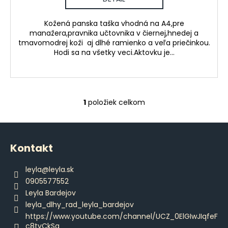
č
a
m
Kožená panska taška vhodná na A4,pre
manažera,pravnika učtovnika v čiernej,hnedej a
e
tmavomodrej koži aj dlhé ramienko a veľa priečinkou.
Hodi sa na všetky veci.Aktovku je...
PÁNSKE
DLHÉ
PYŽAMO
€45,90
1
položiek celkom
O
v
Z
l
á
á
Kontakt
d
p
a
ä
leyla
@
leyla.sk
c
t
0905577552
i
i
Leyla Bardejov
e
e
leyla_dlhy_rad_leyla_bardejov
p
https://www.youtube.com/channel/UCZ_0ElGIwJIqfeF
r
c8tyCkSg