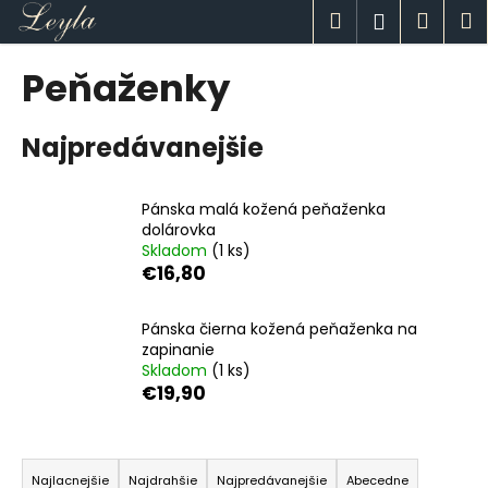
K
Prejsť
Hľadať
Náku
M
Prihlásen
na
o
obsah
Späť
Späť
košík
š
Peňaženky
í
Č
k
Najpredávanejšie
o
p
o
Pánska malá kožená peňaženka
t
dolárovka
Skladom
(1 ks)
r
€16,80
e
b
Pánska čierna kožená peňaženka na
u
zapinanie
j
Skladom
(1 ks)
€19,90
e
t
R
e
a
n
Najlacnejšie
Najdrahšie
Najpredávanejšie
Abecedne