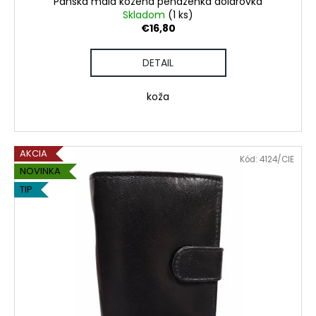
č
Pánska malá kožená peňaženka dolárovka
v
Skladom
(1 ks)
a
€16,80
m
e
DETAIL
POHÁR
koža
K
VÝROČIU
€18,90
AKCIA
Kód:
4124/CIE
NOVINKA
TIP