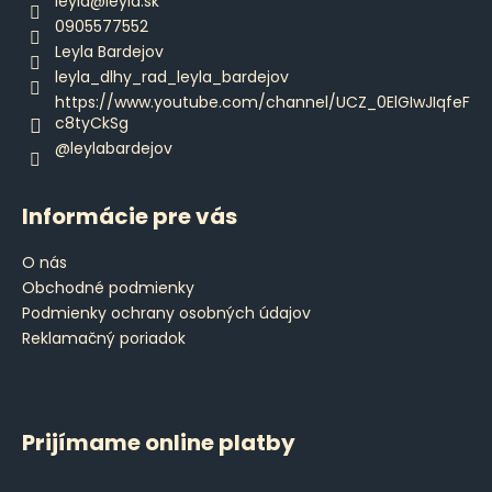
leyla
@
leyla.sk
c
t
0905577552
i
i
Leyla Bardejov
e
e
leyla_dlhy_rad_leyla_bardejov
p
https://www.youtube.com/channel/UCZ_0ElGIwJIqfeF
r
c8tyCkSg
v
@leylabardejov
k
y
v
Informácie pre vás
ý
p
O nás
i
Obchodné podmienky
s
Podmienky ochrany osobných údajov
u
Reklamačný poriadok
Prijímame online platby