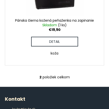
Pánska čierna kožená peňaženka na zapinanie
Skladom
(1 ks)
€19,90
DETAIL
koža
2
položiek celkom
O
v
Z
l
á
á
Kontakt
d
p
a
ä