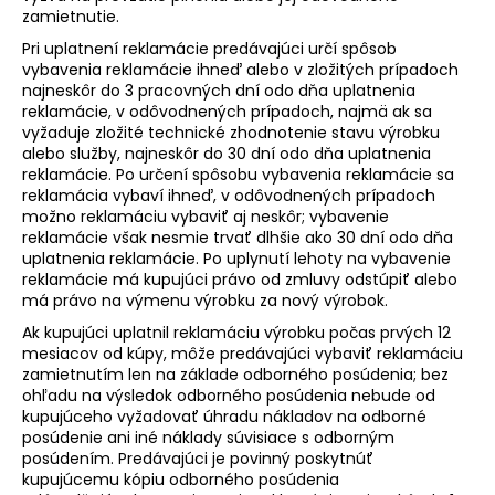
zamietnutie.
Pri uplatnení reklamácie predávajúci určí spôsob
vybavenia reklamácie ihneď alebo v zložitých prípadoch
najneskôr do 3 pracovných dní odo dňa uplatnenia
reklamácie, v odôvodnených prípadoch, najmä ak sa
vyžaduje zložité technické zhodnotenie stavu výrobku
alebo služby, najneskôr do 30 dní odo dňa uplatnenia
reklamácie. Po určení spôsobu vybavenia reklamácie sa
reklamácia vybaví ihneď, v odôvodnených prípadoch
možno reklamáciu vybaviť aj neskôr; vybavenie
reklamácie však nesmie trvať dlhšie ako 30 dní odo dňa
uplatnenia reklamácie. Po uplynutí lehoty na vybavenie
reklamácie má kupujúci právo od zmluvy odstúpiť alebo
má právo na výmenu výrobku za nový výrobok.
Ak kupujúci uplatnil reklamáciu výrobku počas prvých 12
mesiacov od kúpy, môže predávajúci vybaviť reklamáciu
zamietnutím len na základe odborného posúdenia; bez
ohľadu na výsledok odborného posúdenia nebude od
kupujúceho vyžadovať úhradu nákladov na odborné
posúdenie ani iné náklady súvisiace s odborným
posúdením. Predávajúci je povinný poskytnúť
kupujúcemu kópiu odborného posúdenia