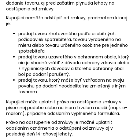
dodanie tovaru, aj pred začatím plynutia lehoty na
odstúpenie od zmluvy.
Kupujúci nemôže odstúpiť od zmluvy, predmetom ktorej
je:
predaj tovaru zhotoveného podľa osobitných
požiadaviek spotrebiteľa, tovaru vyrobeného na
mieru alebo tovaru určeného osobitne pre jedného
spotrebiteľa,
predaj tovaru uzavretého v ochrannom obale, ktorý
nie je vhodné vrátiť z dôvodu ochrany zdravia alebo
z hygienických dôvodov a ktorého ochranný obal
bol po dodaní porušený,
predaj tovaru, ktorý môže byť vzhľadom na svoju
povahu po dodaní neoddeliteľne zmiešaný s iným
tovarom.
Kupujúci môže uplatniť právo na odstúpenie zmluvy v
písomnej podobe alebo na inom trvalom nosiči (napr. e-
mailom), prípadne odoslaním vyplneného formulára.
Právo na odstúpenie od zmluvy je možné uplatniť
odoslaním oznámenia o odstúpení od zmluvy aj v
posledný deň 14-dňovej lehoty.