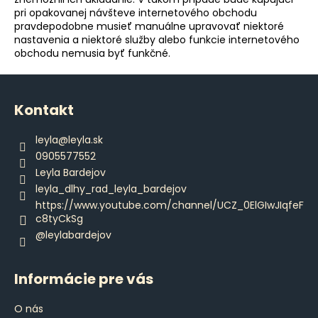
pri opakovanej návšteve internetového obchodu
pravdepodobne musieť manuálne upravovať niektoré
nastavenia a niektoré služby alebo funkcie internetového
obchodu nemusia byť funkčné.
Z
á
Kontakt
p
ä
leyla
@
leyla.sk
t
0905577552
i
Leyla Bardejov
e
leyla_dlhy_rad_leyla_bardejov
https://www.youtube.com/channel/UCZ_0ElGIwJIqfeF
c8tyCkSg
@leylabardejov
Informácie pre vás
O nás