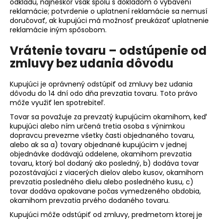
odkladu, najneskôr však spolu s dokladom o vybavení
reklamácie; potvrdenie o uplatnení reklamácie sa nemusí
doručovať, ak kupujúci má možnosť preukázať uplatnenie
reklamácie iným spôsobom.
Vrátenie tovaru – odstúpenie od
zmluvy bez udania dôvodu
Kupujúci je oprávnený odstúpiť od zmluvy bez udania
dôvodu do 14 dní odo dňa prevzatia tovaru. Toto právo
môže využiť len spotrebiteľ.
Tovar sa považuje za prevzatý kupujúcim okamihom, keď
kupujúci alebo ním určená tretia osoba s výnimkou
dopravcu prevezme všetky časti objednaného tovaru,
alebo ak sa a) tovary objednané kupujúcim v jednej
objednávke dodávajú oddelene, okamihom prevzatia
tovaru, ktorý bol dodaný ako posledný, b) dodáva tovar
pozostávajúci z viacerých dielov alebo kusov, okamihom
prevzatia posledného dielu alebo posledného kusu, c)
tovar dodáva opakovane počas vymedzeného obdobia,
okamihom prevzatia prvého dodaného tovaru.
Kupujúci môže odstúpiť od zmluvy, predmetom ktorej je