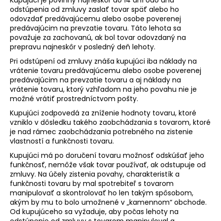
odstúpenia od zmluvy zaslať tovar späť alebo ho
odovzdať predávajúcemu alebo osobe poverenej
predávajúcim na prevzatie tovaru. Táto lehota sa
považuje za zachovanú, ak bol tovar odovzdaný na
prepravu najneskôr v posledný deň lehoty.
Pri odstúpení od zmluvy znáša kupujúci iba náklady na
vrátenie tovaru predávajúcemu alebo osobe poverenej
predávajúcim na prevzatie tovaru a aj náklady na
vrátenie tovaru, ktorý vzhľadom na jeho povahu nie je
možné vrátiť prostredníctvom pošty.
Kupujúci zodpovedá za zníženie hodnoty tovaru, ktoré
vzniklo v dôsledku takého zaobchádzania s tovarom, ktoré
je nad rámec zaobchádzania potrebného na zistenie
vlastností a funkčnosti tovaru.
Kupujúci má po doručení tovaru možnosť odskúšať jeho
funkčnosť, nemôže však tovar používať, ak odstupuje od
zmluvy. Na účely zistenia povahy, charakteristík a
funkčnosti tovaru by mal spotrebiteľ s tovarom
manipulovať a skontrolovať ho len takým spôsobom,
akým by mu to bolo umožnené v „kamennom“ obchode.
Od kupujúceho sa vyžaduje, aby počas lehoty na
odstúpenie od zmluvy s tovarom manipuloval a