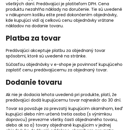
č
všetkých daní. Predávajúci je platiteľom DPH. Cena
a
produktu nezahŕňa náklady na doručenie. Tie sú uvedené
m
v nákupnom košíku ešte pred dokončením objednávky,
e
kde kupujúci vidí aj celkovú cenu objednávky vrátane
nákladov na dodanie tovaru.
Platba za tovar
ŠILTOVKA
DAJCE
MI
Predávajúci akceptuje platbu za objednaný tovar
ŠICKE
spôsobmi, ktoré sú uvedené na stránke.
POKOJ
€14,80
Súčasťou objednávky v e-shope je povinnosť kupujúceho
zaplatiť cenu predávajúcemu za objednaný tovar.
Dodanie tovaru
Ak nie je dodacia lehota uvedená pri produkte, platí, že
predávajúci dodá kupujúcemu tovar najneskôr do 30 dní.
Tovar sa považuje za prevzatý kupujúcim okamihom, keď
kupujúci alebo ním určená tretia osoba (s výnimkou
dopravcu) prevezme všetky časti objednaného tovaru,
alebo ak sa a) tovary objednané kupujúcim v jednej