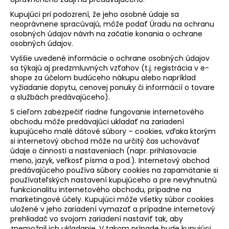
Kupujúci pri podozrení, že jeho osobné údaje sa
neoprávnene spracúvajú, môže podať Úradu na ochranu
osobných údajov návrh na začatie konania o ochrane
osobných údajov.
Vyššie uvedené informácie o ochrane osobných údajov
sa týkajú aj predzmluvných vzťahov (t.j. registrácia v e-
shope za účelom budúceho nákupu alebo napríklad
vyžiadanie dopytu, cenovej ponuky či informácií o tovare
a službách predávajúceho).
S cieľom zabezpečiť riadne fungovanie internetového
obchodu môže predávajúci ukladať na zariadení
kupujúceho malé dátové súbory – cookies, vďaka ktorým
si internetový obchod môže na určitý čas uchovávať
údaje o činnosti a nastaveniach (napr. prihlasovacie
meno, jazyk, veľkosť písma a pod.). Internetový obchod
predávajúceho používa súbory cookies na zapamätanie si
používateľských nastavení kupujúceho a pre nevyhnutnú
funkcionalitu internetového obchodu, prípadne na
marketingové účely. Kupujúci môže všetky súbor cookies
uložené v jeho zariadení vymazať a prípadne internetový
prehliadač vo svojom zariadení nastaviť tak, aby
znemožnil ich ukladanie. V takom prípade bude kupujúci