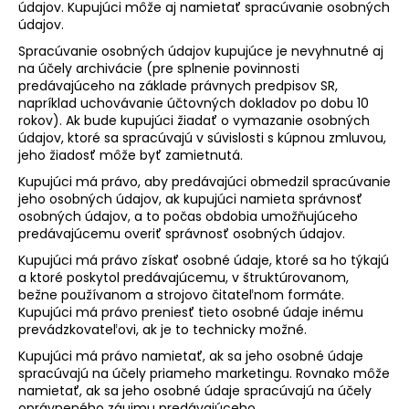
údajov. Kupujúci môže aj namietať spracúvanie osobných
údajov.
Spracúvanie osobných údajov kupujúce je nevyhnutné aj
na účely archivácie (pre splnenie povinnosti
predávajúceho na základe právnych predpisov SR,
napríklad uchovávanie účtovných dokladov po dobu 10
rokov). Ak bude kupujúci žiadať o vymazanie osobných
údajov, ktoré sa spracúvajú v súvislosti s kúpnou zmluvou,
jeho žiadosť môže byť zamietnutá.
Kupujúci má právo, aby predávajúci obmedzil spracúvanie
jeho osobných údajov, ak kupujúci namieta správnosť
osobných údajov, a to počas obdobia umožňujúceho
predávajúcemu overiť správnosť osobných údajov.
Kupujúci má právo získať osobné údaje, ktoré sa ho týkajú
a ktoré poskytol predávajúcemu, v štruktúrovanom,
bežne používanom a strojovo čitateľnom formáte.
Kupujúci má právo preniesť tieto osobné údaje inému
prevádzkovateľovi, ak je to technicky možné.
Kupujúci má právo namietať, ak sa jeho osobné údaje
spracúvajú na účely priameho marketingu. Rovnako môže
namietať, ak sa jeho osobné údaje spracúvajú na účely
oprávneného záujmu predávajúceho.