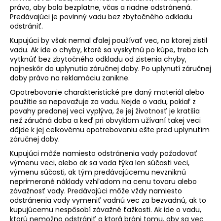
právo, aby bola bezplatne, včas a riadne odstránená.
Predávajúci je povinný vadu bez zbytočného odkladu
odstrániť.
Kupujúci by však nemal ďalej používať vec, na ktorej zistil
vadu. Ak ide o chyby, ktoré sa vyskytnú po kúpe, treba ich
vytknúť bez zbytočného odkladu od zistenia chyby,
najneskôr do uplynutia záručnej doby. Po uplynutí záručnej
doby právo na reklamáciu zanikne.
Opotrebovanie charakteristické pre daný materiál alebo
použitie sa nepovažuje za vadu. Nejde o vadu, pokiaľ z
povahy predanej veci vyplýva, že jej životnosť je kratšia
než záručná doba a keď pri obvyklom užívaní takej veci
dôjde k jej celkovému opotrebovaniu ešte pred uplynutím
záručnej doby.
Kupujúci môže namiesto odstránenia vady požadovať
výmenu veci, alebo ak sa vada týka len súčasti veci,
výmenu súčasti, ak tým predávajúcemu nevzniknú
neprimerané náklady vzhľadom na cenu tovaru alebo
závažnosť vady. Predávajúci môže vždy namiesto
odstránenia vady vymeniť vadnú vec za bezvadnú, ak to
kupujúcemu nespôsobí závažné ťažkosti. Ak ide o vadu,
ktorú nemožno odstrániť a ktorá bráni tomu, aby sa vec