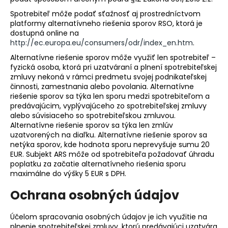
Spotrebiteľ môže podať sťažnosť aj prostredníctvom
platformy alternatívneho riešenia sporov RSO, ktorá je
dostupná online na
http://ec.europa.eu/consumers/odr/index_en.htm
.
Alternatívne riešenie sporov môže využiť len spotrebiteľ –
fyzická osoba, ktorá pri uzatváraní a plnení spotrebiteľskej
zmluvy nekoná v rámci predmetu svojej podnikateľskej
činnosti, zamestnania alebo povolania. Alternatívne
riešenie sporov sa týka len sporu medzi spotrebiteľom a
predávajúcim, vyplývajúceho zo spotrebiteľskej zmluvy
alebo súvisiaceho so spotrebiteľskou zmluvou.
Alternatívne riešenie sporov sa týka len zmlúv
uzatvorených na diaľku. Alternatívne riešenie sporov sa
netýka sporov, kde hodnota sporu neprevyšuje sumu 20
EUR. Subjekt ARS môže od spotrebiteľa požadovať úhradu
poplatku za začatie alternatívneho riešenia sporu
maximálne do výšky 5 EUR s DPH.
Ochrana osobných údajov
Účelom spracovania osobných údajov je ich využitie na
plnenie spotrebiteľskej zmluvy, ktorú predávajúci uzatvára