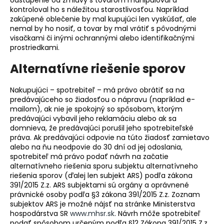
kontroloval ho s náležitou starostlivosťou. Napríklad
zakúpené oblečenie by mal kupujúci len vyskúšať, ale
nemal by ho nosiť, a tovar by mal vrátiť s pôvodnými
visačkami či inými ochrannými alebo identifikačnými
prostriedkami.
Alternatívne riešenie sporov
Nakupujúci – spotrebiteľ – má právo obrátiť sa na
predávajúceho so žiadosťou o nápravu (napríklad e-
mailom), ak nie je spokojný so spôsobom, ktorým
predávajúci vybavil jeho reklamáciu alebo ak sa
domnieva, že predávajúci porušil jeho spotrebiteľské
práva. Ak predávajúci odpovie na túto žiadosť zamietavo
alebo na ňu neodpovie do 30 dní od jej odoslania,
spotrebiteľ má právo podať návrh na začatie
alternatívneho riešenia sporu subjektu alternatívneho
riešenia sporov (ďalej len subjekt ARS) podľa zákona
391/2015 Z.z. ARS subjektami sú orgány a oprávnené
právnické osoby podľa §3 zákona 391/2015 Z.z. Zoznam
subjektov ARS je možné nájsť na stránke Ministerstva
hospodárstva SR
www.mhsr.sk
. Návrh môže spotrebiteľ
podať spôsobom určeným podľa §12 Zákona 391/2015 Z.z.