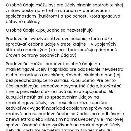
Osobné údaje môžu byť pre účely plnenia spotrebiteľskej
zmluvy poskytnuté tretím stranám – doručovacím
spoločnostiam (kuriérom) a spoločnosti, ktorá spracúva
účtovné doklady.
Osobné údaje kupujúceho sa nezverejňujú.
Predávajúci využíva softvérové riešenie, ktoré môže
spracúvať osobné údaje v tretej krajine – v Spojených
štátoch amerických (krajina, ktorá zaručuje primeranú
úroveň ochrany osobných údajov).
Predávajúci môže spracúvať osobné údaje na
marketingové účely (napríklad pre odosielanie newslettra
alebo e-mailov o novinkách, zľavách, akciách a pod.) aj
bez predchádzajúceho súhlasu kupujúceho. Pre tento
účel predávajúci spracúva nevyhnutné údaje, ktorými sú
meno, priezvisko a e-mailová adresa kupujúceho. Ak
kupujúci nesúhlasí so spracovaním údajov na
marketingové účely, svoj nesúhlas môže kupujúci
kedykoľvek vyjadriť napríklad odoslaním správy na e-
mailovú adresu predávajúceho so žiadosťou o odhlásenie
z newslettra alebo kliknutím na link uvedený v e-mailovej
správe. Osobné údaje využívané na marketingové účely
nebudú poskytnuté tretím stranám, taktiež nebudú