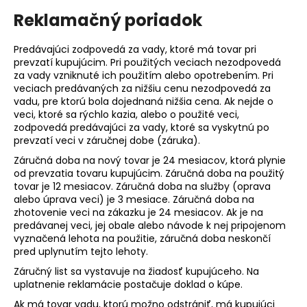
Reklamačný poriadok
Predávajúci zodpovedá za vady, ktoré má tovar pri
prevzatí kupujúcim. Pri použitých veciach nezodpovedá
za vady vzniknuté ich použitím alebo opotrebením. Pri
veciach predávaných za nižšiu cenu nezodpovedá za
vadu, pre ktorú bola dojednaná nižšia cena. Ak nejde o
veci, ktoré sa rýchlo kazia, alebo o použité veci,
zodpovedá predávajúci za vady, ktoré sa vyskytnú po
prevzatí veci v záručnej dobe (záruka).
Záručná doba na nový tovar je 24 mesiacov, ktorá plynie
od prevzatia tovaru kupujúcim. Záručná doba na použitý
tovar je 12 mesiacov. Záručná doba na služby (oprava
alebo úprava veci) je 3 mesiace. Záručná doba na
zhotovenie veci na zákazku je 24 mesiacov. Ak je na
predávanej veci, jej obale alebo návode k nej pripojenom
vyznačená lehota na použitie, záručná doba neskončí
pred uplynutím tejto lehoty.
Záručný list sa vystavuje na žiadosť kupujúceho. Na
uplatnenie reklamácie postačuje doklad o kúpe.
Ak má tovar vadu, ktorú možno odstrániť, má kupujúci