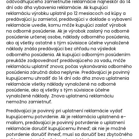
odôvodňujúceho zamietnutie reklamácie najneskôr do 14
dní odo dňa vybavenia reklamácie. Ak kupujúci
reklamáciu výrobku uplatnil po 12 mesiacoch od kúpy a
predávajúci ju zamietol, predávajúci v doklade o vybavení
reklamácie uvedie, komu môže kupujúci zaslať výrobok
na odborné posúdenie. Ak je výrobok zaslaný na odborné
posúdenie určenej osobe, náklady odborného posúdenia,
ako aj všetky ostatné s tým súvisiace účelne vynaložené
náklady znáša predávajúci bez ohľadu na výsledok
odborného posúdenia. Ak kupujúci odborným posúdením
preukáže zodpovednosť predávajúceho za vadu, môže
reklamáciu uplatniť znova; počas vykonávania odborného
posúdenia záručná doba neplynie. Predávajúci je povinný
kupujúcemu uhradiť do 14 dní odo dňa znova uplatnenia
reklamácie všetky náklady vynaložené na odborné
posúdenie, ako aj všetky s tým súvisiace účelne
vynaložené náklady. Znova uplatnenú reklamáciu
nemožno zamietnuť.
Predávajúci je povinný pri uplatnení reklamácie vydať
kupujúcemu potvrdenie. Ak je reklamácia uplatnená e-
mailom, predávajúci je povinný potvrdenie o uplatnení
reklamácie doručiť kupujúcemu ihneď; ak nie je možné
potvrdenie doručiť ihneď, musí sa doručiť bez zbytočného