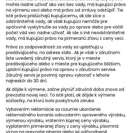
mohla riadne užívať ako vec bez vady, má kupujúci právo
na výmenu veci alebo má právo od zmluvy odstúpiť. Tie
isté práva prislúchajú kupujúcemu, ak ide síce o
odstrániteľné vady, ak však kupujúci nemôže pre
opätovné vyskytnutie sa vady po oprave alebo pre väčší
počet vád vec riadne užívať. Ak ide o iné neodstrániteľné
vady, má kupujúci právo na primeranú zľavu z ceny veci.
Práva zo zodpovednosti za vady sa uplatňujú u
predávajúceho, na adrese sídla . Ak je však v záručnom
liste uvedený záručný servis, ktorý je v mieste
predávajúceho alebo v mieste pre kupujúceho bližšom,
uplatní kupujúci právo na opravu v záručnom servise.
Záručný servis je povinný opravu vykonať v lehote
najneskôr do 30 dní.
Ak dôjde k výmene, začne plynúť záručná doba znova od
prevzatia novej veci. To isté platí, ak dôjde k výmene
súčiastky, na ktorú bola poskytnutá záruka.
Vybavením reklamácie sa rozumie ukončenie
reklamačného konania odovzdaním opraveného výrobku,
výmenou výrobku, vrátením kúpnej ceny výrobku,
vyplatením primeranej zľavy z ceny výrobku, písomná
výzva na prevzatie plnenia alebo jej odôvodnené