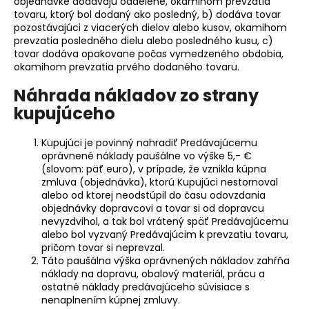
objednávke dodávajú oddelene, okamihom prevzatia
tovaru, ktorý bol dodaný ako posledný, b) dodáva tovar
pozostávajúci z viacerých dielov alebo kusov, okamihom
prevzatia posledného dielu alebo posledného kusu, c)
tovar dodáva opakovane počas vymedzeného obdobia,
okamihom prevzatia prvého dodaného tovaru.
Náhrada nákladov zo strany
kupujúceho
Kupujúci je povinný nahradiť Predávajúcemu
oprávnené náklady paušálne vo výške 5,- €
(slovom: päť euro), v prípade, že vznikla kúpna
zmluva (objednávka), ktorú Kupujúci nestornoval
alebo od ktorej neodstúpil do času odovzdania
objednávky dopravcovi a tovar si od dopravcu
nevyzdvihol, a tak bol vrátený späť Predávajúcemu
alebo bol vyzvaný Predávajúcim k prevzatiu tovaru,
pričom tovar si neprevzal.
Táto paušálna výška oprávnených nákladov zahŕňa
náklady na dopravu, obalový materiál, prácu a
ostatné náklady predávajúceho súvisiace s
nenaplnením kúpnej zmluvy.