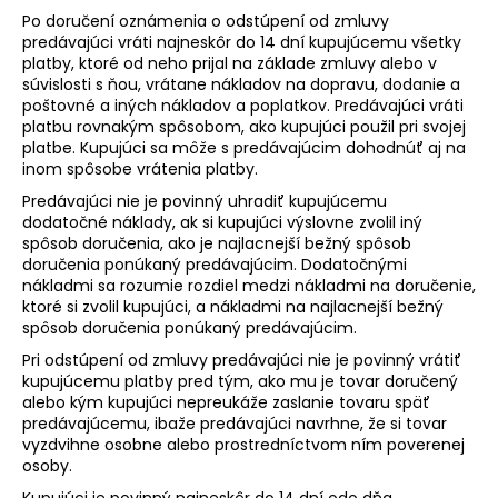
Po doručení oznámenia o odstúpení od zmluvy
predávajúci vráti najneskôr do 14 dní kupujúcemu všetky
platby, ktoré od neho prijal na základe zmluvy alebo v
súvislosti s ňou, vrátane nákladov na dopravu, dodanie a
poštovné a iných nákladov a poplatkov. Predávajúci vráti
platbu rovnakým spôsobom, ako kupujúci použil pri svojej
platbe. Kupujúci sa môže s predávajúcim dohodnúť aj na
inom spôsobe vrátenia platby.
Predávajúci nie je povinný uhradiť kupujúcemu
dodatočné náklady, ak si kupujúci výslovne zvolil iný
spôsob doručenia, ako je najlacnejší bežný spôsob
doručenia ponúkaný predávajúcim. Dodatočnými
nákladmi sa rozumie rozdiel medzi nákladmi na doručenie,
ktoré si zvolil kupujúci, a nákladmi na najlacnejší bežný
spôsob doručenia ponúkaný predávajúcim.
Pri odstúpení od zmluvy predávajúci nie je povinný vrátiť
kupujúcemu platby pred tým, ako mu je tovar doručený
alebo kým kupujúci nepreukáže zaslanie tovaru späť
predávajúcemu, ibaže predávajúci navrhne, že si tovar
vyzdvihne osobne alebo prostredníctvom ním poverenej
osoby.
Kupujúci je povinný najneskôr do 14 dní odo dňa