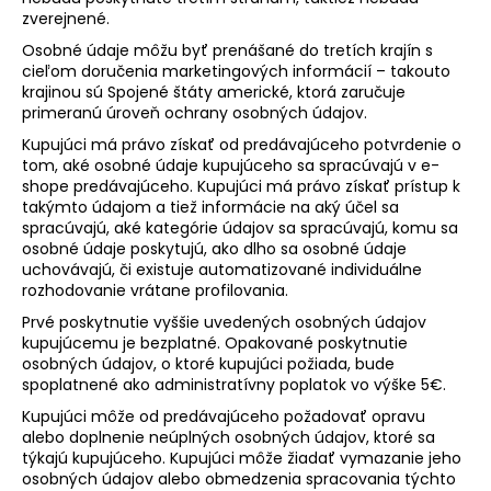
zverejnené.
Osobné údaje môžu byť prenášané do tretích krajín s
cieľom doručenia marketingových informácií – takouto
krajinou sú Spojené štáty americké, ktorá zaručuje
primeranú úroveň ochrany osobných údajov.
Kupujúci má právo získať od predávajúceho potvrdenie o
tom, aké osobné údaje kupujúceho sa spracúvajú v e-
shope predávajúceho. Kupujúci má právo získať prístup k
takýmto údajom a tiež informácie na aký účel sa
spracúvajú, aké kategórie údajov sa spracúvajú, komu sa
osobné údaje poskytujú, ako dlho sa osobné údaje
uchovávajú, či existuje automatizované individuálne
rozhodovanie vrátane profilovania.
Prvé poskytnutie vyššie uvedených osobných údajov
kupujúcemu je bezplatné. Opakované poskytnutie
osobných údajov, o ktoré kupujúci požiada, bude
spoplatnené ako administratívny poplatok vo výške 5€.
Kupujúci môže od predávajúceho požadovať opravu
alebo doplnenie neúplných osobných údajov, ktoré sa
týkajú kupujúceho. Kupujúci môže žiadať vymazanie jeho
osobných údajov alebo obmedzenia spracovania týchto