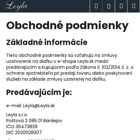
K
Prejsť
Hľadať
Náku
M
Prihlásen
na
o
obsah
Späť
Späť
košík
š
Obchodné podmienky
í
Č
k
Základné informácie
o
p
Tieto obchodné podmienky sa vzťahujú na zmluvy
o
uzatvorené na diaľku v e-shope Leyla.sk medzi
t
predávajúcim a kupujúcim podľa Zákona č. 102/2014 Z. z. o
r
ochrane spotrebiteľa pri predaji tovaru alebo poskytovaní
služieb na základe zmluvy uzavretej na diaľku.
e
b
Predávajúcim je:
u
j
e-mail: Leyla@Leyla.sk
e
Leyla s.r.o.
Poštová 2 085 01 Bardejov
t
IČO 36473839
e
DIČ 2020028307
n