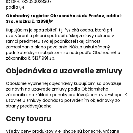
IČ DPH: SK2020028307
á
podľa §4
j
Obchodný register Okresného súdu Prešov, oddiel:
s
Sro, vložka č. 12898/P
ť
Kupujúcim je spotrebiteľ, t.j. fyzická osoba, ktorá pri
uzatváraní a plnení spotrebiteľskej zmluvy nekoná v
?
rámci predmetu svojej podnikateľskej činnosti
zamestnania alebo povolania. Nákup uskutočnený
podnikateľským subjektom sa riadi podľa Obchodného
zákonníka č. 513/1991 Zb.
HĽADAŤ
Objednávka a uzavretie zmluvy
Odoslanie vyplnenej objednávky kupujúcim sa považuje
za návrh na uzavretie zmluvy podľa Občianskeho
O
zákonníka, na základe ponuky predávajúceho v e-shope. K
d
uzavretiu zmluvy dochádza potvrdením objednávky zo
strany predávajúceho.
p
o
Ceny tovaru
r
ú
Všetky ceny produktov v e-shope sú konečné, vrátane