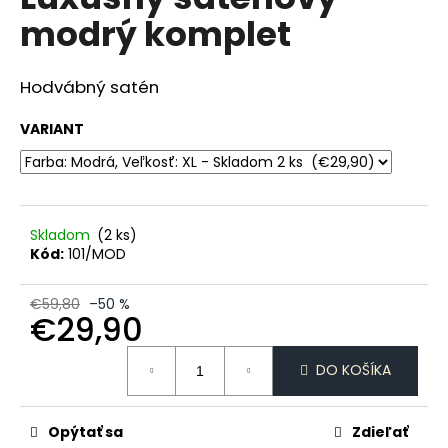
je
á
modrý komplet
0,0
z
j
5
s
hviezdičiek.
Hodvábný satén
ť
?
VARIANT
HĽADAŤ
Skladom
(2 ks)
Kód:
101/MOD
€59,80
–50 %
O
€29,90
d
Jednotková
p
DO KOŠÍKA
cena:
o
r
ú
Opýtať sa
Zdieľať