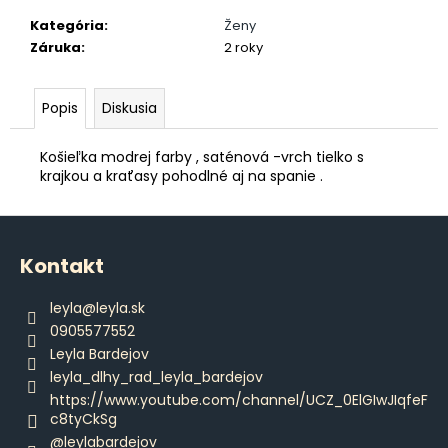
č
a
Kategória
:
Ženy
m
Záruka
:
2 roky
e
Popis
Diskusia
PÁNSKE
VIANOČNÉ
Košieľka modrej farby , saténová -vrch tielko s
PYŽAMO
krajkou a kraťasy pohodlné aj na spanie .
€45,80
Z
á
Kontakt
p
ä
leyla
@
leyla.sk
t
0905577552
i
Leyla Bardejov
e
leyla_dlhy_rad_leyla_bardejov
https://www.youtube.com/channel/UCZ_0ElGIwJIqfeF
c8tyCkSg
@leylabardejov