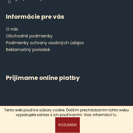
Informácie pre vás
O nás
Obchodné podmienky
Podmienky ochrany osobných údajov
Reklamačný poriadok
Prijímame online platby
Tento web používa súbory cookie. Ďalším prechádzaním tohto webu
Vytvoril Shoptet
vyjadrujete súhlas s ich používaním. Viac informácií
tu
.
Copyright 2026
Leyla
. Všetky práva vyhradené.
ROZUMIEM