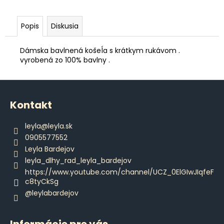
č
a
m
Popis
Diskusia
e
Dámska bavlnená košeĺa s krátkym rukávom .
vyrobená zo 100% bavlny .
PÁNSKE
VIANOČNÉ
PYŽAMO
Z
€45,80
á
Kontakt
p
ä
leyla
@
leyla.sk
t
0905577552
i
Leyla Bardejov
e
leyla_dlhy_rad_leyla_bardejov
https://www.youtube.com/channel/UCZ_0ElGIwJIqfeF
c8tyCkSg
@leylabardejov
Informácie pre vás