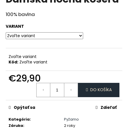
je
á
0,0
z
j
100% bavlna
5
s
hviezdičiek.
VARIANT
ť
?
Zvoľte variant
Kód:
Zvoľte variant
HĽADAŤ
€29,90
Jednotková
DO KOŠÍKA
O
cena:
d
p
Opýtať sa
Zdieľať
o
r
Kategória
:
Pyžamo
ú
Záruka
:
2 roky