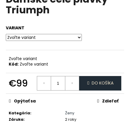
je
á
Triumph
0,0
z
j
5
s
hviezdičiek.
VARIANT
ť
?
Zvoľte variant
Kód:
Zvoľte variant
HĽADAŤ
€99
DO KOŠÍKA
Jednotková
O
cena:
d
Opýtať sa
Zdieľať
p
o
Kategória
:
Ženy
r
Záruka
:
2 roky
ú