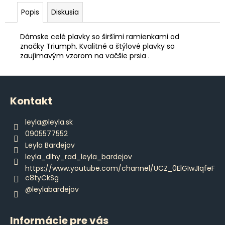
č
a
Popis
Diskusia
m
e
Dámske celé plavky so širšími ramienkami od
značky Triumph. Kvalitné a štýlové plavky so
zaujímavým vzorom na väčšie prsia .
ŠILTOVKA
DAJCE
Z
MI
ŠICKE
á
POKOJ
Kontakt
p
€14,80
ä
leyla
@
leyla.sk
t
0905577552
i
Leyla Bardejov
e
leyla_dlhy_rad_leyla_bardejov
https://www.youtube.com/channel/UCZ_0ElGIwJIqfeF
c8tyCkSg
@leylabardejov
Informácie pre vás