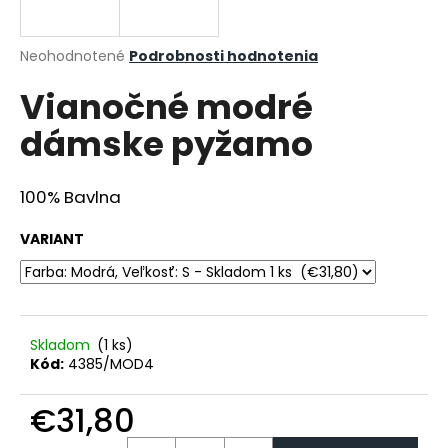
á
j
Priemerné
Neohodnotené
Podrobnosti hodnotenia
s
hodnotenie
Vianočné modré
produktu
ť
je
?
dámske pyžamo
0,0
z
5
hviezdičiek.
100% Bavlna
HĽADAŤ
VARIANT
O
d
Skladom
(1 ks)
p
Kód:
4385/MOD4
o
r
€31,80
ú
Jednotková