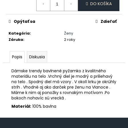
č
DO KOŠÍKA
cena:
a
m
e
Opýtať sa
Zdieľať
Kategória
:
Ženy
PÁNSKE
Záruka
:
2 roky
DLHÉ
PYŽAMO
€45,90
Popis
Diskusia
Dámske trendy bavlnené pyžamko z kvalitného
materiálu na telo .Vrchný diel je modrý a priliehavý
na telo . Spodný diel má vzory . V okolí krku je okrúhly
strih . Vhodné aj ako darček pre ženu na VIanoce .
Máme k nim aj ponožky s rovnakým motívom .Po
bokoch nohavíc sú vrecká .
Materiál:
100% bavlna
Z