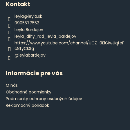
á
Kontakt
p
ä
leyla
@
leyla.sk
t
0905577552
i
Leyla Bardejov
e
leyla_dlhy_rad_leyla_bardejov
https://www.youtube.com/channel/UCZ_0ElGIwJIqfeF
c8tyCkSg
@leylabardejov
Informácie pre vás
O nás
Obchodné podmienky
Podmienky ochrany osobných údajov
Reklamačný poriadok