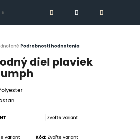
Hľadať
Prihlásenie
Nákupný
Doplnky
Spodná bielizeň
GUESS
košík
erné
dnotené
Podrobnosti hodnotenia
tenie
odný diel plaviek
ktu
iumph
ičiek.
Polyester
lastan
ANT
Nasledujúce
te variant
Kód:
Zvoľte variant