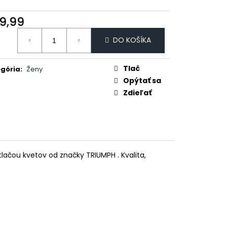
 MI ŠICKE POKOJ
9,99
otková
DO KOŠÍKA
:
Tlač
gória
:
Ženy
Opýtať sa
Zdieľať
ačou kvetov od značky TRIUMPH . Kvalita,