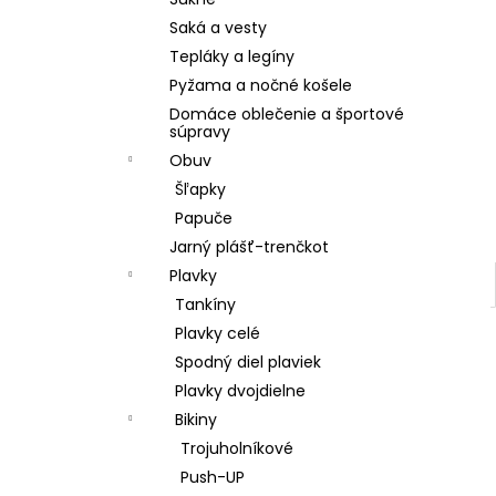
POHÁR K VÝROČIU
Saká a vesty
€18,90
Tepláky a legíny
Pyžama a nočné košele
Domáce oblečenie a športové
súpravy
Obuv
Šľapky
Papuče
Jarný plášť-trenčkot
Plavky
Tankíny
Plavky celé
Spodný diel plaviek
Plavky dvojdielne
Bikiny
Trojuholníkové
Push-UP