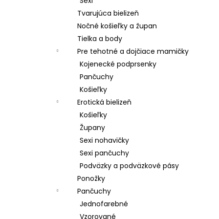
Sexi
Tvarujúca bielizeň
Nočné košieľky a župan
Tielka a body
Pre tehotné a dojčiace mamičky
Kojenecké podprsenky
Pančuchy
Košieľky
Erotická bielizeň
Košieľky
Župany
Sexi nohavičky
Sexi pančuchy
Podväzky a podväzkové pásy
Ponožky
Pančuchy
Jednofarebné
Vzorované