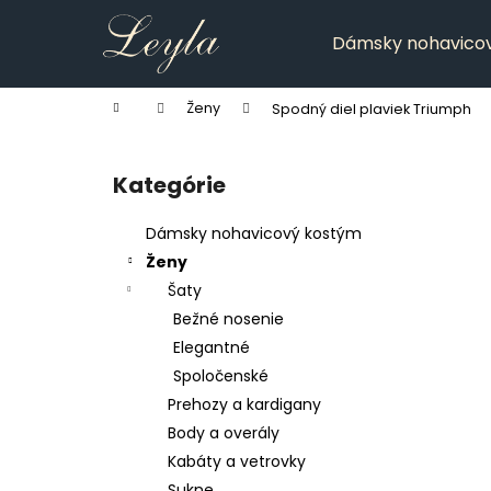
K
Prejsť
na
o
Dámsky nohavico
obsah
Späť
Späť
š
do
do
í
Domov
Ženy
Spodný diel plaviek Triumph
k
obchodu
obchodu
B
o
Kategórie
Preskočiť
č
kategórie
n
Dámsky nohavicový kostým
ý
Ženy
p
Šaty
a
Bežné nosenie
n
Elegantné
e
Spoločenské
l
Prehozy a kardigany
Body a overály
Kabáty a vetrovky
Sukne