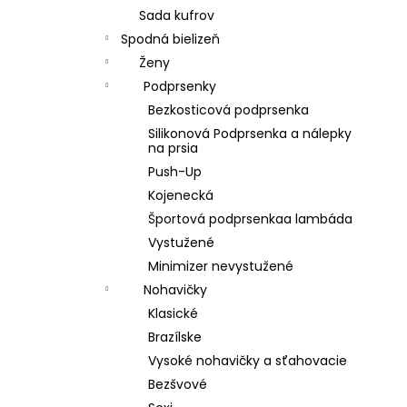
Sada kufrov
Spodná bielizeň
Ženy
Podprsenky
Bezkosticová podprsenka
Silikonová Podprsenka a nálepky
na prsia
Push-Up
Kojenecká
Športová podprsenkaa lambáda
Vystužené
Minimizer nevystužené
Nohavičky
Klasické
Brazílske
Vysoké nohavičky a sťahovacie
Bezšvové