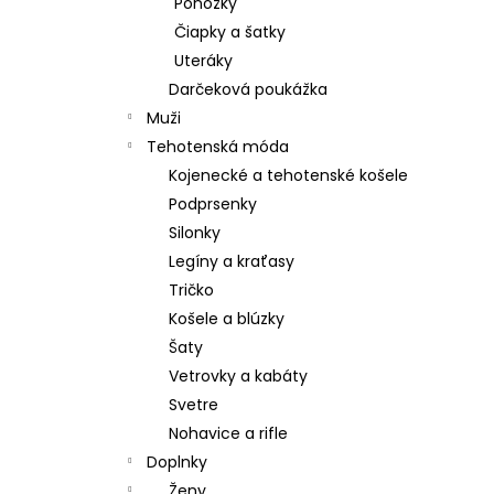
Ponožky
Čiapky a šatky
Uteráky
Darčeková poukážka
Muži
Tehotenská móda
Kojenecké a tehotenské košele
Podprsenky
Silonky
Legíny a kraťasy
Tričko
Košele a blúzky
Šaty
Vetrovky a kabáty
Svetre
Nohavice a rifle
Doplnky
Ženy