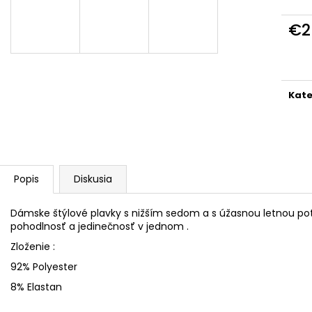
DÁMSKE TRIČKO DAJCE MI ŠICKE
ŠILTOVKA DAJCE
POKOJ
€14,80
€2
€18,50
Jedn
cena
Kate
Popis
Diskusia
Dámske štýlové plavky s nižším sedom a s úžasnou letnou potl
pohodlnosť a jedinečnosť v jednom .
Zloženie :
92% Polyester
8% Elastan