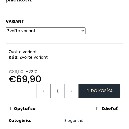
č
a
m
e
VARIANT
PÁNSKE
VIANOČNÉ
PYŽAMO
Zvoľte variant
€45,80
Kód:
Zvoľte variant
€89,90
–22 %
€69,90
Jednotková
DO KOŠÍKA
cena:
Opýtať sa
Zdieľať
Kategória
:
Elegantné