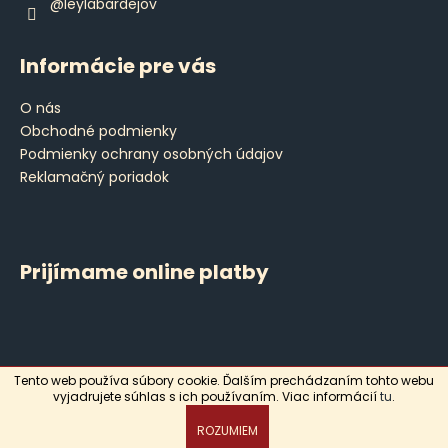
@leylabardejov
Informácie pre vás
O nás
Obchodné podmienky
Podmienky ochrany osobných údajov
Reklamačný poriadok
Prijímame online platby
Tento web používa súbory cookie. Ďalším prechádzaním tohto webu
Vytvoril Shoptet
vyjadrujete súhlas s ich používaním. Viac informácií
tu
.
Copyright 2026
Leyla
. Všetky práva vyhradené.
ROZUMIEM