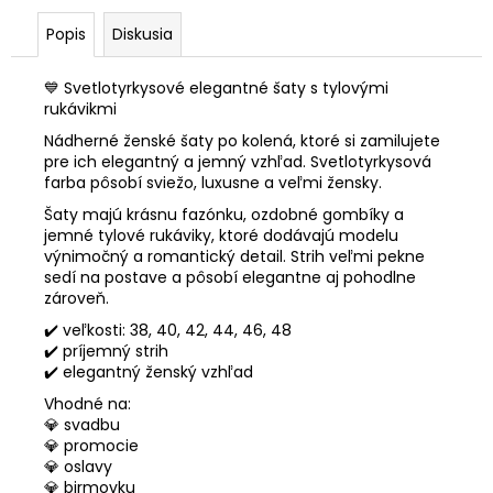
Popis
Diskusia
💙 Svetlotyrkysové elegantné šaty s tylovými
rukávikmi
Nádherné ženské šaty po kolená, ktoré si zamilujete
pre ich elegantný a jemný vzhľad. Svetlotyrkysová
farba pôsobí sviežo, luxusne a veľmi žensky.
Šaty majú krásnu fazónku, ozdobné gombíky a
jemné tylové rukáviky, ktoré dodávajú modelu
výnimočný a romantický detail. Strih veľmi pekne
sedí na postave a pôsobí elegantne aj pohodlne
zároveň.
✔️ veľkosti: 38, 40, 42, 44, 46, 48
✔️ príjemný strih
✔️ elegantný ženský vzhľad
Vhodné na:
💎 svadbu
💎 promocie
💎 oslavy
💎 birmovku