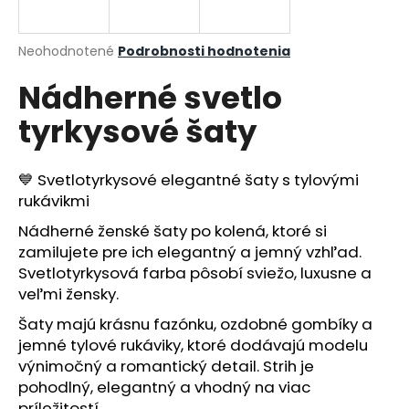
á
j
Priemerné
Neohodnotené
Podrobnosti hodnotenia
s
hodnotenie
Nádherné svetlo
produktu
ť
je
?
tyrkysové šaty
0,0
z
5
hviezdičiek.
💙 Svetlotyrkysové elegantné šaty s tylovými
rukávikmi
HĽADAŤ
Nádherné ženské šaty po kolená, ktoré si
zamilujete pre ich elegantný a jemný vzhľad.
Svetlotyrkysová farba pôsobí sviežo, luxusne a
O
veľmi žensky.
d
Šaty majú krásnu fazónku, ozdobné gombíky a
p
jemné tylové rukáviky, ktoré dodávajú modelu
o
výnimočný a romantický detail. Strih je
r
pohodlný, elegantný a vhodný na viac
ú
príležitostí.