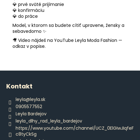
💎 prvé sväté prijímanie
💎 konfirmáciu
💎 do práce
Model, v ktorom sa budete cítiť upravene, žensky a
sebavedomo ✨
🎥 Video nájdeš na YouTube Leyla Moda Fashion —
odkaz v popise.
Z
á
Kontakt
p
ä
leyla
@
leyla.sk
t
0905577552
i
Leyla Bardejov
e
leyla_dlhy_rad_leyla_bardejov
https://www.youtube.com/channel/UCZ_0ElGIwJIqfeF
c8tyCkSg