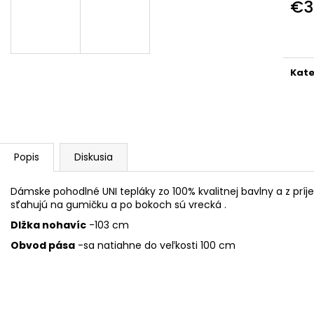
DÁMSKE TRIČKO DAJCE MI ŠICKE
ŠILTOVKA DAJCE
€3
POKOJ
Jedn
€14,80
€18,50
cena
Kate
Popis
Diskusia
Dámske pohodlné UNI tepláky zo 100% kvalitnej bavlny a z príj
sťahujú na gumičku a po bokoch sú vrecká .
Dlžka nohavíc
-103 cm
Obvod pása
-sa natiahne do veľkosti 100 cm