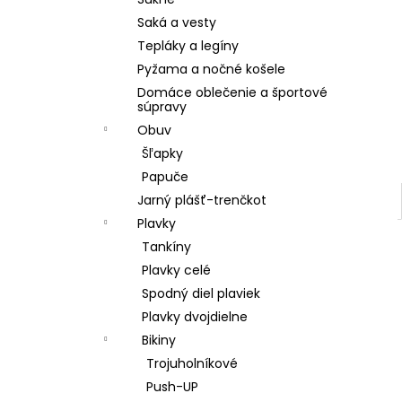
POHÁR K VÝROČIU
Saká a vesty
€18,90
Tepláky a legíny
Pyžama a nočné košele
Domáce oblečenie a športové
súpravy
Obuv
Šľapky
Papuče
Jarný plášť-trenčkot
Plavky
Tankíny
Plavky celé
Spodný diel plaviek
Plavky dvojdielne
Bikiny
Trojuholníkové
Push-UP