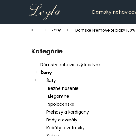
K
Prejsť
na
o
Dámsky nohavico
obsah
Späť
Späť
š
do
do
í
Domov
Ženy
Dámske kremové tepláky 100%
k
obchodu
obchodu
B
o
Kategórie
Preskočiť
č
kategórie
n
Dámsky nohavicový kostým
ý
Ženy
p
Šaty
a
Bežné nosenie
n
Elegantné
e
Spoločenské
l
Prehozy a kardigany
Body a overály
Kabáty a vetrovky
Sukne