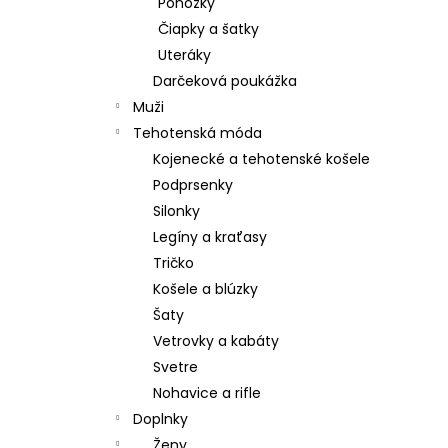
Ponožky
Čiapky a šatky
Uteráky
Darčeková poukážka
Muži
Tehotenská móda
Kojenecké a tehotenské košele
Podprsenky
Silonky
Legíny a kraťasy
Tričko
Košele a blúzky
Šaty
Vetrovky a kabáty
Svetre
Nohavice a rifle
Doplnky
Ženy