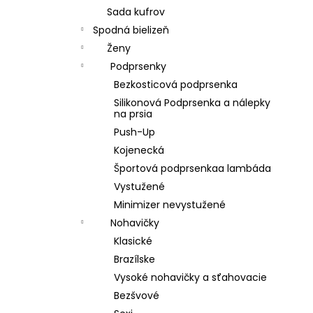
Sada kufrov
Spodná bielizeň
Ženy
Podprsenky
Bezkosticová podprsenka
Silikonová Podprsenka a nálepky
na prsia
Push-Up
Kojenecká
Športová podprsenkaa lambáda
Vystužené
Minimizer nevystužené
Nohavičky
Klasické
Brazílske
Vysoké nohavičky a sťahovacie
Bezšvové