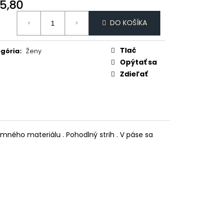
 MI ŠICKE POKOJ
5,80
otková
DO KOŠÍKA
:
Tlač
gória
:
Ženy
Opýtať sa
Zdieľať
emného materiálu . Pohodlný strih . V páse sa