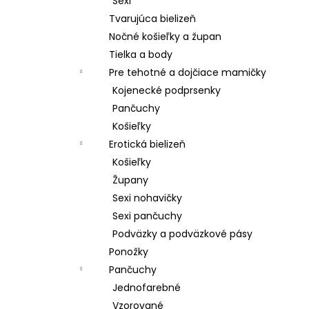
Sexi
Tvarujúca bielizeň
Nočné košieľky a župan
Tielka a body
Pre tehotné a dojčiace mamičky
Kojenecké podprsenky
Pančuchy
Košieľky
Erotická bielizeň
Košieľky
Župany
Sexi nohavičky
Sexi pančuchy
Podväzky a podväzkové pásy
Ponožky
Pančuchy
Jednofarebné
Vzorované