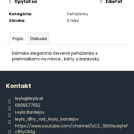
č
Opýtať sa
Zdieľať
a
m
Kategória
:
Peňaženky
e
Záruka
:
2 roky
PÁNSKE
Popis
Diskusia
DLHÉ
PYŽAMO
Dámska elegantná červená peňaženka s
€42,80
priehradkami na mince , karty a bankovky .
Z
á
Kontakt
p
ä
leyla
@
leyla.sk
t
0905577552
i
Leyla Bardejov
e
leyla_dlhy_rad_leyla_bardejov
https://www.youtube.com/channel/UCZ_0ElGIwJIqfeF
c8tyCkSg