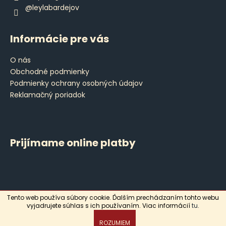
@leylabardejov
Informácie pre vás
O nás
Obchodné podmienky
Podmienky ochrany osobných údajov
Reklamačný poriadok
Prijímame online platby
Tento web používa súbory cookie. Ďalším prechádzaním tohto webu
Vytvoril Shoptet
vyjadrujete súhlas s ich používaním. Viac informácií
tu
.
Copyright 2026
Leyla
. Všetky práva vyhradené.
ROZUMIEM