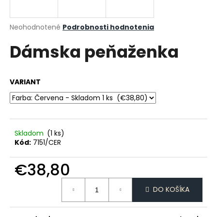
á
j
Priemerné
Neohodnotené
Podrobnosti hodnotenia
s
hodnotenie
Dámska peňaženka
produktu
ť
je
?
0,0
z
VARIANT
5
hviezdičiek.
HĽADAŤ
Skladom
(1 ks)
Kód:
7151/CER
O
d
€38,80
p
Jednotková
o
DO KOŠÍKA
cena:
r
ú