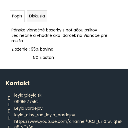
č
a
m
Popis
Diskusia
e
Pánske vianočné boxerky s potlačou psíkov .
Jedinečné a vhodné ako darček na Vianoce pre
ČERVENÁ
muža .
DÁMSKA
KOŠIEĽKA
Zloženie : 95% bavlna
€55,90
5% Elastan
Z
á
Kontakt
p
ä
leyla
@
leyla.sk
t
0905577552
i
Leyla Bardejov
e
leyla_dlhy_rad_leyla_bardejov
https://www.youtube.com/channel/UCZ_0ElGIwJIqfeF
c8tyCkSg