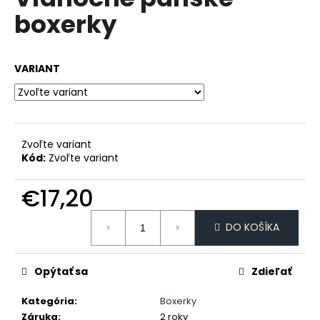
je
á
boxerky
0,0
z
j
5
s
hviezdičiek.
VARIANT
ť
?
Zvoľte variant
Kód:
Zvoľte variant
HĽADAŤ
€17,20
Jednotková
O
DO KOŠÍKA
cena:
d
p
Opýtať sa
Zdieľať
o
r
Kategória
:
Boxerky
ú
Záruka
:
2 roky