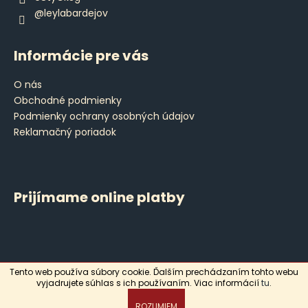
@leylabardejov
Informácie pre vás
O nás
Obchodné podmienky
Podmienky ochrany osobných údajov
Reklamačný poriadok
Prijímame online platby
Tento web používa súbory cookie. Ďalším prechádzaním tohto webu
Vytvoril Shoptet
vyjadrujete súhlas s ich používaním. Viac informácií
tu
.
Copyright 2026
Leyla
. Všetky práva vyhradené.
ROZUMIEM