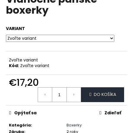
je
á
boxerky
0,0
z
j
5
s
hviezdičiek.
VARIANT
ť
?
Zvoľte variant
Kód:
Zvoľte variant
HĽADAŤ
€17,20
Jednotková
O
DO KOŠÍKA
cena:
d
p
Opýtať sa
Zdieľať
o
r
Kategória
:
Boxerky
ú
Záruka
:
2 roky