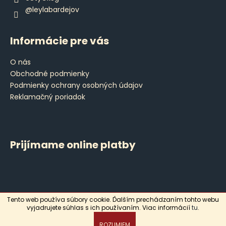
@leylabardejov
Informácie pre vás
O nás
Obchodné podmienky
Podmienky ochrany osobných údajov
Reklamačný poriadok
Prijímame online platby
Tento web používa súbory cookie. Ďalším prechádzaním tohto webu
Vytvoril Shoptet
vyjadrujete súhlas s ich používaním. Viac informácií
tu
.
Copyright 2026
Leyla
. Všetky práva vyhradené.
ROZUMIEM