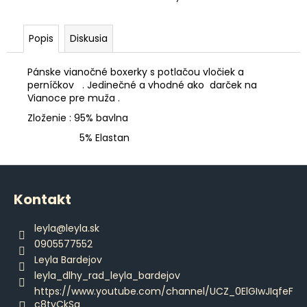
č
a
m
Popis
Diskusia
e
Pánske vianočné boxerky s potlačou vločiek a
perníčkov . Jedinečné a vhodné ako darček na
POHÁR
Vianoce pre muža .
K
VÝROČIU
Zloženie : 95% bavlna
€18,90
5% Elastan
Z
á
Kontakt
p
ä
leyla
@
leyla.sk
t
0905577552
i
Leyla Bardejov
e
leyla_dlhy_rad_leyla_bardejov
https://www.youtube.com/channel/UCZ_0ElGIwJIqfeF
c8tyCkSg