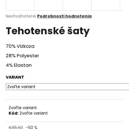
á
j
Priemerné
Neohodnotené
Podrobnosti hodnotenia
s
hodnotenie
Tehotenské šaty
produktu
ť
je
?
0,0
z
70% Vizkoza
5
hviezdičiek.
28% Polyester
4% Elastan
HĽADAŤ
VARIANT
O
d
p
Zvoľte variant
o
Kód:
Zvoľte variant
r
ú
€85,60
–50 %