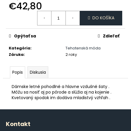
č
€42,80
a
m
Jednotková
DO KOŠÍKA
cena:
e
Opýtať sa
Zdieľať
DÁMSKE
TRIČKO
DAJCE
Kategória
:
Tehotenská móda
MI
Záruka
:
2 roky
ŠICKE
POKOJ
€18,50
Popis
Diskusia
Dámske letné pohodlné a hlavne vzdušné šaty .
Môžu sa nosiť aj po pôrode a slúžia aj na kojenie .
Kvetovaný spodok im dodáva mladistvý vzhľah .
Z
á
Kontakt
p