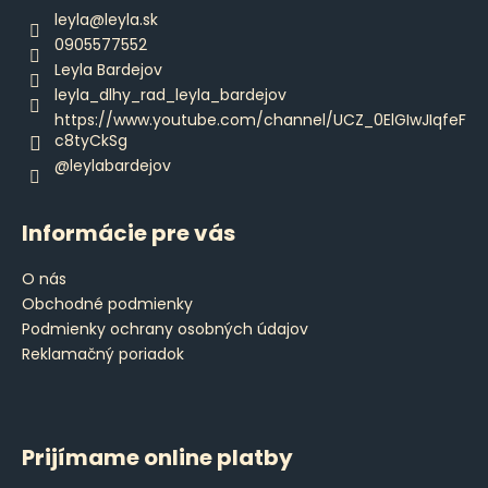
ä
leyla
@
leyla.sk
t
0905577552
i
Leyla Bardejov
e
leyla_dlhy_rad_leyla_bardejov
https://www.youtube.com/channel/UCZ_0ElGIwJIqfeF
c8tyCkSg
@leylabardejov
Informácie pre vás
O nás
Obchodné podmienky
Podmienky ochrany osobných údajov
Reklamačný poriadok
Prijímame online platby