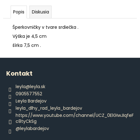
č
a
Popis
Diskusia
m
e
Šperkovničky v tvare srdiečka .
Výška je 4,5 cm
DÁMSKE
PAPUČE
šírka 7,5 cm .
€15,80
Z
á
Kontakt
p
ä
leyla
@
leyla.sk
t
0905577552
i
Leyla Bardejov
e
leyla_dlhy_rad_leyla_bardejov
https://www.youtube.com/channel/UCZ_0ElGIwJIqfeF
c8tyCkSg
@leylabardejov