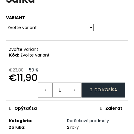
je
á
0,0
z
j
VARIANT
5
s
hviezdičiek.
ť
?
Zvoľte variant
Kód:
Zvoľte variant
HĽADAŤ
€23,80
–50 %
€11,90
Jednotková
DO KOŠÍKA
cena:
O
d
p
Opýtať sa
Zdieľať
o
r
Kategória
:
Darčekové predmety
ú
Záruka
:
2 roky