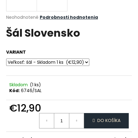
á
j
Priemerné
Neohodnotené
Podrobnosti hodnotenia
s
hodnotenie
Šál Slovensko
produktu
ť
je
?
0,0
z
VARIANT
5
hviezdičiek.
HĽADAŤ
Skladom
(1 ks)
Kód:
6746/SAL
O
d
€12,90
p
Jednotková
o
DO KOŠÍKA
cena:
r
ú