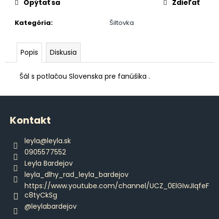
č
Opýtať sa
Zdieľať
a
m
Kategória
:
Šiltovka
e
Popis
Diskusia
DÁMSKE
BRAZILKY
Šál s potlačou Slovenska pre fanúšika .
S
ČIPKOU
Z
€12,80
á
Kontakt
p
ä
leyla
@
leyla.sk
t
0905577552
i
Leyla Bardejov
e
leyla_dlhy_rad_leyla_bardejov
https://www.youtube.com/channel/UCZ_0ElGIwJIqfeF
c8tyCkSg
@leylabardejov