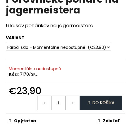
je
á
jagermeistera
0,0
z
j
5
s
hviezdičiek.
6 kusov pohárikov na jagermeistera
ť
?
VARIANT
HĽADAŤ
Momentálne nedostupné
Kód:
7170/SKL
€23,90
O
Jednotková
d
DO KOŠÍKA
cena:
p
o
r
Opýtať sa
Zdieľať
ú