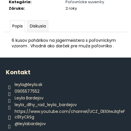
č
Kategória
:
Poľovnícke suveníry
a
Záruka
:
2 roky
m
e
Popis
Diskusia
ČERVENÁ
6 kusov pohárikov na jagermeistera s poľovníckym
DÁMSKA
vzorom . Vhodné ako darček pre muža poľovníka .
KOŠIEĽKA
€55,90
Z
á
Kontakt
p
ä
leyla
@
leyla.sk
t
0905577552
i
Leyla Bardejov
e
leyla_dlhy_rad_leyla_bardejov
https://www.youtube.com/channel/UCZ_0ElGIwJIqfeF
c8tyCkSg
@leylabardejov