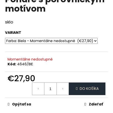
je
á
motívom
4,0
z
j
5
s
hviezdičiek.
sklo
ť
?
VARIANT
HĽADAŤ
Momentálne nedostupné
Kód:
4646/BIE
€27,90
O
Jednotková
d
DO KOŠÍKA
cena:
p
o
r
Opýtať sa
Zdieľať
ú