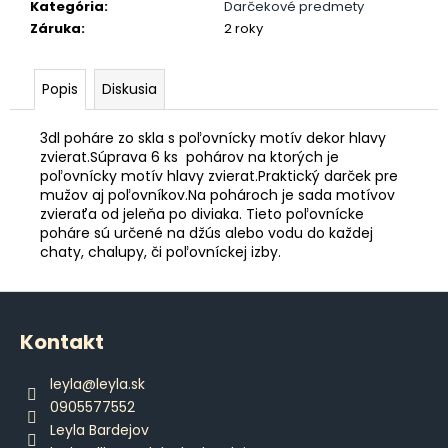
č
Kategória
:
Darčekové predmety
a
Záruka
:
2 roky
m
e
Popis
Diskusia
DÁMSKE
3dl poháre zo skla s poľovnícky motív dekor hlavy
BRAZILKY
zvierat.Súprava 6 ks pohárov na ktorých je
S
poľovnícky motív hlavy zvierat.Praktický darček pre
ČIPKOU
mužov aj poľovníkov.Na pohároch je sada motívov
€12,80
zvieraťa od jeleňa po diviaka. Tieto poľovnícke
poháre sú určené na džús alebo vodu do každej
chaty, chalupy, či poľovníckej izby.
Z
á
Kontakt
p
ä
leyla
@
leyla.sk
t
0905577552
i
Leyla Bardejov