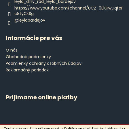
e
leyla_dlhy_rad_leyla_bardejov
https://www.youtube.com/channel/UCZ_0ElGIwJIqfeF
c8tyCkSg
@leylabardejov
Informácie pre vás
O nás
Obchodné podmienky
Podmienky ochrany osobných údajov
Reklamačný poriadok
Prijímame online platby
Tento web používa súbory cookie. Ďalším prechádzaním tohto webu