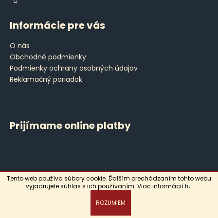
Informácie pre vás
O nás
Obchodné podmienky
Podmienky ochrany osobných údajov
Reklamačný poriadok
Prijímame online platby
Tento web používa súbory cookie. Ďalším prechádzaním tohto webu
Vytvoril Shoptet
vyjadrujete súhlas s ich používaním. Viac informácií
tu
.
Copyright 2026
Leyla
. Všetky práva vyhradené.
ROZUMIEM