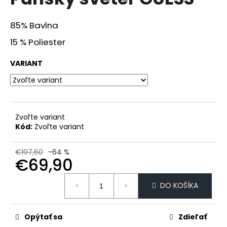
je
á
0,0
z
j
85% Bavlna
5
s
hviezdičiek.
15 % Poliester
ť
?
VARIANT
Zvoľte variant
HĽADAŤ
Kód:
Zvoľte variant
€197,60
–64 %
€69,90
O
d
Jednotková
p
DO KOŠÍKA
cena:
o
r
ú
Opýtať sa
Zdieľať