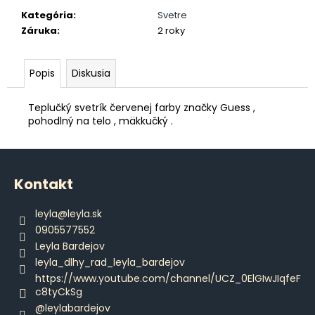
č
a
Kategória
:
Svetre
m
Záruka
:
2 roky
e
Popis
Diskusia
DÁMSKE
TRIČKO
Teplučký svetrík červenej farby značky Guess ,
DAJCE
pohodlný na telo , mäkkučký .
MI
ŠICKE
POKOJ
Z
€18,50
á
Kontakt
p
ä
leyla
@
leyla.sk
t
0905577552
i
Leyla Bardejov
e
leyla_dlhy_rad_leyla_bardejov
https://www.youtube.com/channel/UCZ_0ElGIwJIqfeF
c8tyCkSg
@leylabardejov