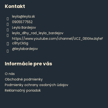
á
Kontakt
p
ä
leyla
@
leyla.sk
t
0905577552
i
Leyla Bardejov
e
leyla_dlhy_rad_leyla_bardejov
https://www.youtube.com/channel/UCZ_0ElGIwJIqfeF
c8tyCkSg
@leylabardejov
Informácie pre vás
O nás
Obchodné podmienky
Podmienky ochrany osobných údajov
Reklamačný poriadok