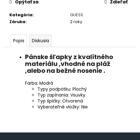
č
Opýtať sa
Zdieľať
a
m
Kategória
:
GUESS
e
Záruka
:
2 roky
DÁMSKE
Popis
Diskusia
BRAZILKY
S
ČIPKOU
Pánske šľapky z kvalitného
materiálu ,vhodné na pláž
€12,80
,alebo na bežné nosenie .
Farba:
Modrá
Typy podpätku:
Plochý
Typ zapínania:
Vsuvky
Typ špičky:
Otvorená
Vyberateľné vložky:
Nie
Z