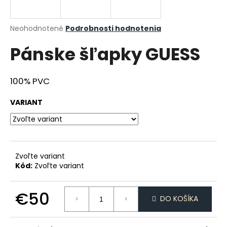
á
j
Priemerné
Neohodnotené
Podrobnosti hodnotenia
s
hodnotenie
Pánske šľapky GUESS
produktu
ť
je
?
0,0
z
100% PVC
5
hviezdičiek.
VARIANT
HĽADAŤ
Zvoľte variant
O
Kód:
Zvoľte variant
d
p
€50
o
DO KOŠÍKA
r
Jednotková
ú
cena: