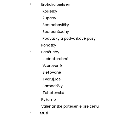
Erotická bielizeň
Košieľky
Župany
Sexi nohavičky
Sexi pančuchy
Podväzky a podväzkové pásy
Ponožky
Pančuchy
Jednofarebné
Vzorované
Sieťované
Tvarujúce
Samodržky
Tehotenské
Pyžamo
Valentínske potešenie pre ženu
Muži