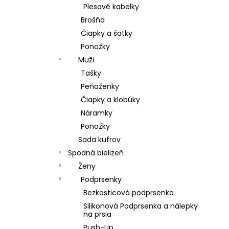
Plesové kabelky
Brošňa
Čiapky a šatky
Ponožky
Muži
Tašky
Peňaženky
Čiapky a klobúky
Náramky
Ponožky
Sada kufrov
Spodná bielizeň
Ženy
Podprsenky
Bezkosticová podprsenka
Silikonová Podprsenka a nálepky
na prsia
Push-Up