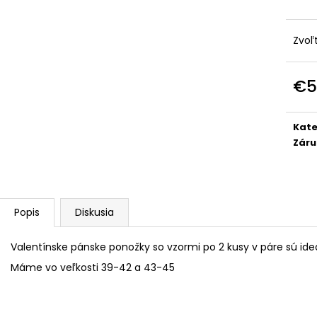
POHÁR K VÝROČIU
DÁMSKE TRIČKO 
POKOJ
€18,90
€18,50
Zvoľ
€5
Jedn
cena
Kate
Záru
Popis
Diskusia
Valentínske pánske ponožky so vzormi po 2 kusy v páre sú ide
Máme vo veľkosti 39-42 a 43-45