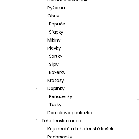
DÁMSKE PAPUČE
Pyžama
€15,80
Obuv
Papuče
Šľapky
Mikiny
Plavky
Šortky
Slipy
Boxerky
Kraťasy
Doplnky
Peňaženky
Tašky
Darčeková poukážka
Tehotenská móda
Kojenecké a tehotenské košele
Podprsenky