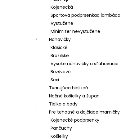
Kojenecká
Športová podprsenkaa lambáda
Vystužené
Minimizer nevystužené
Nohavičky
Klasické
Brazílske
Vysoké nohavičky a sťahovacie
Bezšvové
Sexi
Tvarujúca bielizeň
Nočné košieľky a župan
Tielka a body
Pre tehotné a dojčiace mamičky
Kojenecké podprsenky
Pančuchy
Košieľky