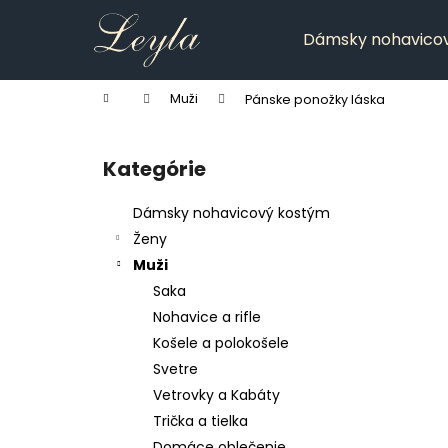
K
Prejsť
na
o
Dámsky nohavico
obsah
Späť
Späť
š
do
do
í
Domov
Muži
Pánske ponožky láska
k
obchodu
obchodu
B
o
Kategórie
Preskočiť
č
kategórie
n
Dámsky nohavicový kostým
ý
Ženy
p
Muži
a
Saka
n
Nohavice a rifle
e
Košele a polokošele
l
Svetre
Vetrovky a Kabáty
Trička a tielka
Domáce oblečenie