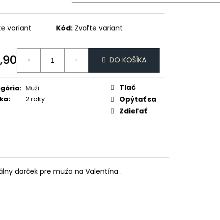
DAJCE MI ŠICKE
te variant
Kód:
Zvoľte variant
,90
DO KOŠÍKA
otková
:
Tlač
gória
:
Muži
ka
:
2 roky
Opýtať sa
Zdieľať
álny darček pre muža na Valentína .