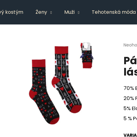
vý kostým
Ženy
Muži
Tehotenská móda
Čo potrebujete nájsť?
Priem
Neoho
hodno
Pá
produ
HĽADAŤ
je
lá
0,0
z
5
Odporúčame
hviezd
70% 
20% 
5% E
5 % 
VARI