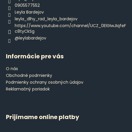
t
0905577552
i
Leyla Bardejov
e
leyla_dlhy_rad_leyla_bardejov
https://www.youtube.com/channel/UCZ_0ElGIwJIqfeF
c8tyCkSg
@leylabardejov
Informácie pre vás
O nás
Obchodné podmienky
Podmienky ochrany osobných údajov
Reklamačný poriadok
Prijímame online platby