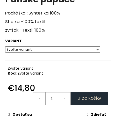
je
á
0,0
z
j
Podrážka : Syntetika 100%
5
s
hviezdičiek.
Stielka -100% textil
ť
zvršok -Textil 100%
?
VARIANT
HĽADAŤ
Zvoľte variant
Kód:
Zvoľte variant
O
€14,80
d
p
Jednotková
DO KOŠÍKA
o
cena:
r
ú
Opýtať sa
Zdieľať