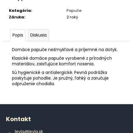
č
a
Kategória
:
Papuče
m
Záruka
:
2 roky
e
Popis
Diskusia
POHÁR
K
VÝROČIU
Domáce papuče nešmykľavé a príjemné na dotyk.
€18,90
Klasické domáce papuče vyrobené z prírodných
materiálov, zaisťujúce komfort nosenia.
Sú hygienické a antialergické. Pevná podrážka
poskytuje pohodlie. Je pružný, ľahký a zaručuje
odpruženie chodidla.
Z
á
Kontakt
p
ä
leyla
@
leyla.sk