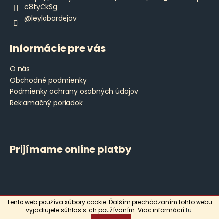
c8tyCkSg
@leylabardejov
Informácie pre vás
O nás
Obchodné podmienky
Podmienky ochrany osobných údajov
Reklamačný poriadok
Prijímame online platby
Tento web používa súbory cookie. Ďalším prechádzaním tohto webu
Vytvoril Shoptet
vyjadrujete súhlas s ich používaním. Viac informácií
tu
.
Copyright 2026
Leyla
. Všetky práva vyhradené.