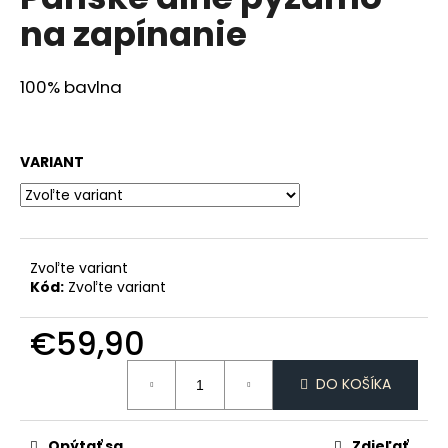
je
á
na zapínanie
0,0
z
j
5
s
hviezdičiek.
100% bavlna
ť
?
VARIANT
HĽADAŤ
Zvoľte variant
Kód:
Zvoľte variant
O
€59,90
d
p
Jednotková
o
DO KOŠÍKA
cena:
r
ú
Opýtať sa
Zdieľať