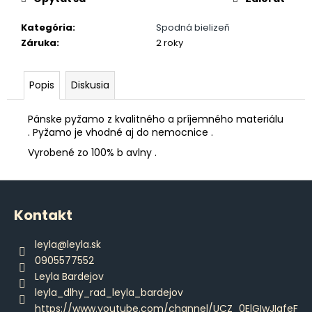
č
a
Kategória
:
Spodná bielizeň
m
Záruka
:
2 roky
e
Popis
Diskusia
PÁNSKE
DLHÉ
PYŽAMO
Pánske pyžamo z kvalitného a príjemného materiálu
€45,90
. Pyžamo je vhodné aj do nemocnice .
Vyrobené zo 100% b avlny .
Z
á
Kontakt
p
ä
leyla
@
leyla.sk
t
0905577552
i
Leyla Bardejov
e
leyla_dlhy_rad_leyla_bardejov
https://www.youtube.com/channel/UCZ_0ElGIwJIqfeF