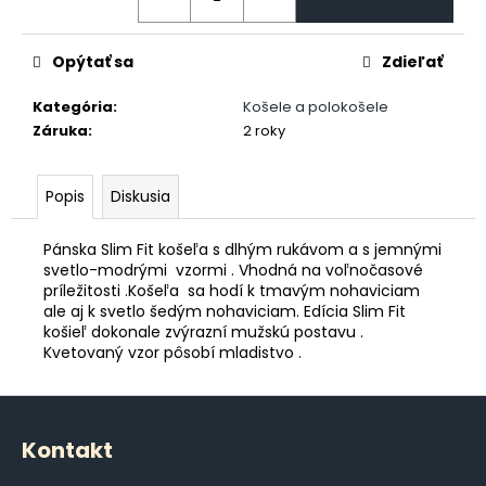
č
a
m
Opýtať sa
Zdieľať
e
Kategória
:
Košele a polokošele
Záruka
:
2 roky
POĽOVNÍCKE
POHÁRE
NA
VÍNO
Popis
Diskusia
€35,80
Pánska Slim Fit košeľa s dlhým rukávom a s jemnými
svetlo-modrými vzormi . Vhodná na voľnočasové
príležitosti .Košeľa sa hodí k tmavým nohaviciam
ale aj k svetlo šedým nohaviciam. Edícia Slim Fit
košieľ dokonale zvýrazní mužskú postavu .
Kvetovaný vzor pôsobí mladistvo .
Z
á
Kontakt
p