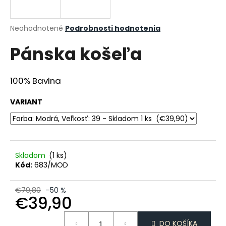
á
j
Priemerné
Neohodnotené
Podrobnosti hodnotenia
s
hodnotenie
Pánska košeľa
produktu
ť
je
?
0,0
z
100% Bavlna
5
hviezdičiek.
VARIANT
HĽADAŤ
Skladom
(1 ks)
O
Kód:
683/MOD
d
p
€79,80
–50 %
o
€39,90
r
ú
Jednotková
DO KOŠÍKA
cena: