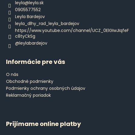
ä
leyla
@
leyla.sk
t
0905577552
i
Leyla Bardejov
e
leyla_dlhy_rad_leyla_bardejov
https://www.youtube.com/channel/UCZ_0ElGIwJIqfeF
c8tyCkSg
@leylabardejov
Informácie pre vás
O nás
Obchodné podmienky
Podmienky ochrany osobných údajov
Reklamačný poriadok
Prijímame online platby